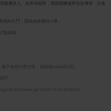
可以招募幾多人。如果你組隊，我喺我嗰邊幫你宣傳埋，社會
其他KOL鬥，因為始終都好小眾」
試無妨啦」
行，應不會有什麼古怪，就開個team試玩吧。
去開戶
nking/citi-plus/team-up/?ecid=CP-DLEABFAG