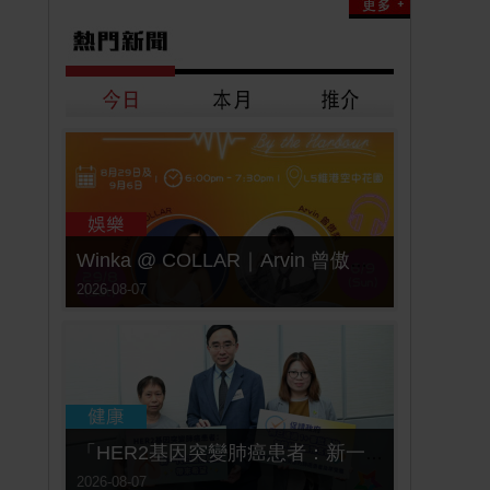
Winka @ COLLAR｜Arvin 曾傲棐｜Dark 黃明德｜表妹 Ｍona 8月29日起登陸L5維港空中花園 | wwwtc mall 首度呈獻「Music Wave By The Harbo
2026-08-07
「HER2基因突變肺癌患者：新一代口服標靶藥帶來希望」， 促請政府加快納入藥物名冊，助患者及早受惠
2026-08-07