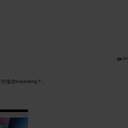
18
搵你marketing？」