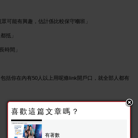
啲觀眾可能有興趣，估計係比較保守嗰班」
息都抵」
幾長時間」
 出來，包括你在內有50人以上用呢條link開戶口，就全部人都有
喜歡這篇文章嗎？
有著數