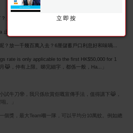
立即按
有？」
rm a 止凡隊」
？放一千幾百萬入去？6厘儲蓄戶口利息好和味喎...
s only applicable to the first HK$50,000 for 1
月😹，仲有上限。睇完細字，都係一般，Ha...」
小試牛刀🤓，我只係欣賞佢嘅宣傳手法，值得講下😹，
K咁啦。」
個獎，最大Team嗰一隊，可以平均分10萬蚊。例如總