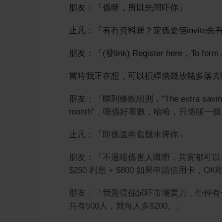
朋友：「係呀，所以先問吓你」
止凡：「有冇資料睇？定係要佢invite先
朋友：「(發link) Register here，To fo
當時我正在想，可以槓桿借錢放幾多落去呢
朋友：「睇到條款細則，"The extra savings rate i
month"，唔係好着數，哈哈，只係頭一個
止凡：「即係送兩舊幾水俾你」
朋友：「不過唔係害人嘅嘢，其實都可以
$250 利息 + $800 如果申請信用卡，O
朋友：「我覺得係試吓市場實力，佢仲有一
共有500人，就每人多$200。」