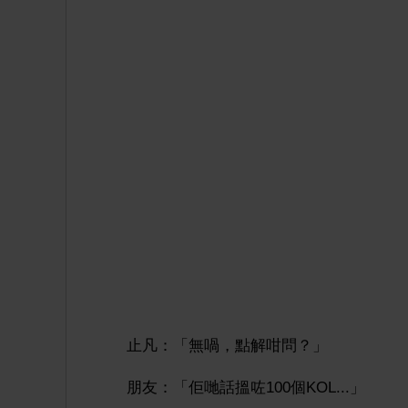
止凡：「無喎，點解咁問？」
朋友：「佢哋話搵咗100個KOL...」