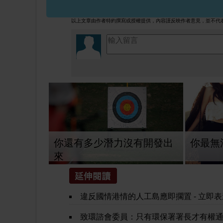
以上文章由作者特約撰寫或授權提供，內容謹反映作者意見，並不代
你還有多少潛力沒有開發出
你最無
來
違反國情港情的人工島應即擱置 - 立即表達意見（3月31
致環諮會委員：只有環保署署長才有權通過或否決環