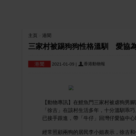
主頁
港聞
>
三家村被踢狗狗性格溫馴 愛協
香港動物報
2021-01-09
|
【動物專訊】在鯉魚門三家村被虐狗男腳
「徐古」在該村生活多年，十分溫馴乖巧
已接手跟進，帶「牛仔」回灣仔愛協中心
經常照顧兩狗的居民李小姐表示，徐古和