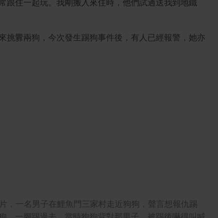
常跟住一起玩。我剛搬入來住時，他們試過送我到地鐵
來挑釁兩狗，今次發生踢狗事件後，有人已經報警，她亦
秒的影片，一名男子在鯉魚門三家村走近狗狗，聲言想報仇踢
狗，一腳踢過去，當時狗狗背對那男子，被踢後嚇得叫喊