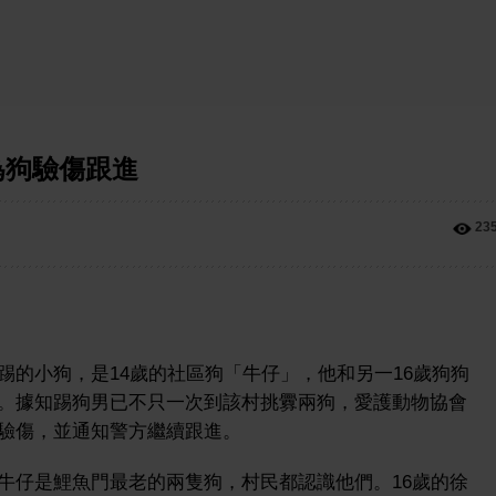
為狗驗傷跟進
23
踢的小狗，是14歲的社區狗「牛仔」，他和另一16歲狗狗
。據知踢狗男已不只一次到該村挑釁兩狗，愛護動物協會
驗傷，並通知警方繼續跟進。
牛仔是鯉魚門最老的兩隻狗，村民都認識他們。16歲的徐