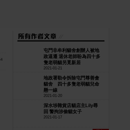
屯門非牟利貓舍創辦人被地
政逼遷 退休老師盼為四十多
54
隻老弱貓另覓新居
2021-01-21
地政署勒令拆除屯門尊善會
貓舍 四十多隻老弱貓兒命
懸一線
2021-01-20
深水埗雜貨店貓店主Lily尋
回 警拘涉偷貓女子
2021-01-17