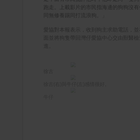
跑走。上載影片的市民指海邊的狗狗沒有
同無修養踢同打流浪狗。」
愛協對本報表示，收到狗主求助電話，並
面並將狗隻帶回灣仔愛協中心交由獸醫檢
進。
徐古
徐古(右)與牛仔(左)感情很好。
牛仔