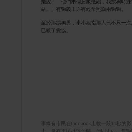
她說：「他們兩個超級抵錫，我放狗時經
站。」有狗義工亦有經常照顧兩狗狗。
至於那踢狗男，李小姐指那人已不只一次
已報了愛協。
事緣有市民在facebook上載一段11
走，當有市民批評他時，他即走向一隻狗