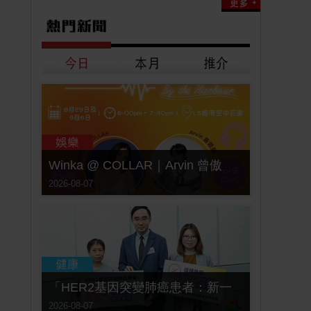
Winka @ COLLAR｜Arvin 曾傲棐｜Dark 黃明德｜表妹 Ｍona 8月29日起登陸L5維港空中花園 | wwwtc mall 首度呈獻「Music Wave By The Harbo
2026-08-07
「HER2基因突變肺癌患者：新一代口服標靶藥帶來希望」， 促請政府加快納入藥物名冊，助患者及早受惠
2026-08-07