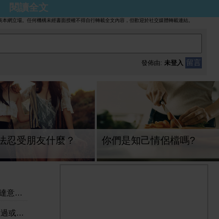
閱讀全文
表本網立場。任何機構未經書面授權不得自行轉載全文內容，但歡迎於社交媒體轉載連結。
留言
發佈由:
未登入
法忍受朋友什麼？
你們是知己情侶檔嗎?
日前）
評報告