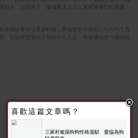
侵犯人，但那男子「偏偏要走入去三家村撩事鬥非挑釁，
在掌握確實地址及資料後，愛協督察早前到上址與狗主會
查。愛協將透過狗主聯絡拍片人士，將會通知警方繼續跟
喜歡這篇文章嗎？
三家村被踢狗狗性格溫馴 愛協為狗