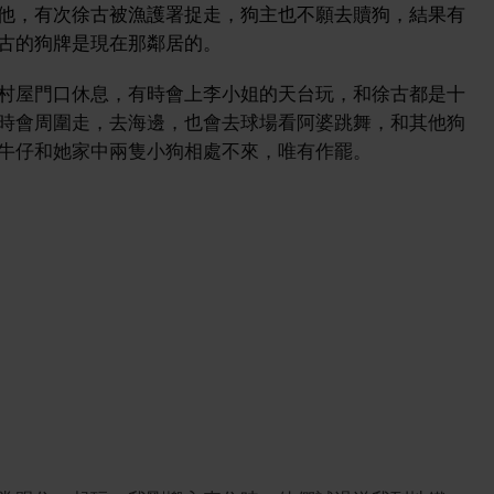
他，有次徐古被漁護署捉走，狗主也不願去贖狗，結果有
古的狗牌是現在那鄰居的。
村屋門口休息，有時會上李小姐的天台玩，和徐古都是十
時會周圍走，去海邊，也會去球場看阿婆跳舞，和其他狗
牛仔和她家中兩隻小狗相處不來，唯有作罷。