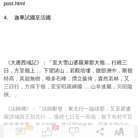
post.html
4. 迦畢試國至活國
《大唐西域記》：「至大雪山婆羅犀那大嶺… 行經三
日，方至嶺上 … 下望諸山，若觀培塿，贍部洲中，斯嶺
特高，其巔無樹，唯多石峰，攢立藂倚，森然若林，又
三日行，方得下嶺，至安呾羅縛國 … 山阜連屬，川田隘
狹。」
《法師傳》：「法師辭發，東北行一踰繕那，又至瞿盧
薩謗城與王別北行 … 復經七日至一高嶺，嶺下有村可百
餘家養羊畜，羊大如驢，其日宿於此村，至夜半發仍令
0
0
村人乘山駝引路，其地多雪澗淩溪 … 至明晝日方渡陵嶮