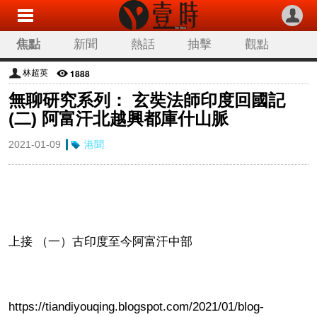
焦點
新聞
熱話
抽擊
觀點
科技
生活
旅遊
流行
娛樂
1888
林超英
無聊研究系列： 玄奘法師印度回國記
讀者來稿
專欄分類
(二) 阿富汗北越興都庫什山脈
2021-01-09
港聞
上接 （一）古印度至今阿富汗中部
https://tiandiyouqing.blogspot.com/2021/01/blog-