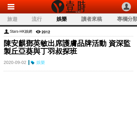
旅遊
流行
娛樂
讀者來稿
專欄分
2012
Stars-HK娛網
陳安麒鄧英敏出席護膚品牌活動 資深監
製丘亞葵與丁羽叔探班
2020-09-02
娛樂