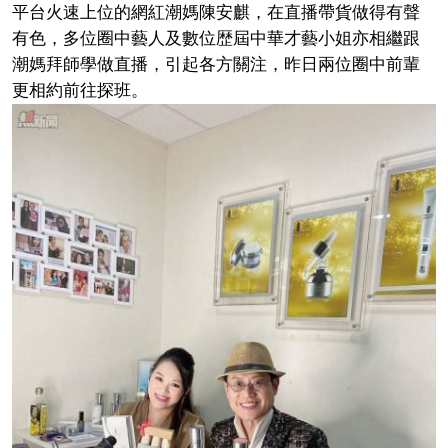
平台火速上位的網紅潮媽陳安麒，在直播帶貨做得有聲
有色，多位圈中藝人及數位歴屆中華才藝小姐亦相繼跟
潮媽拜師學做直播，引起各方關注，昨日兩位圈中前輩
更相約前往探班。