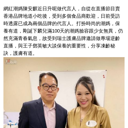
網紅潮媽陳安麒近日升呢做代言人，自從在直播節目賣
香港品牌地道小吃後，受到多個食品商歡迎，日前受訪
時透露已成為兩個品牌的代言人。打扮時尚的潮媽，保
養有道，剛誕下麟兒滿100天的潮媽臉容跟少女無異，仍
然充滿青春氣息，故受到瑞士護膚品牌邀請做專場逆齡
直播，與王子鄧英敏大談保養的重要性，分享凍齡秘
訣，護膚有道。