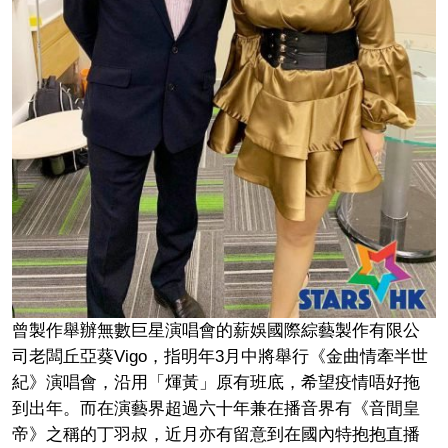
曾製作舉辦無數巨星演唱會的薪娛國際綜藝製作有限公
司老闆丘亞葵Vigo，指明年3月中將舉行《金曲情牽半世
紀》演唱會，沿用「煇黃」原有班底，希望疫情唔好拖
到出年。而在演藝界超過六十年兼在播音界有《音間皇
帝》之稱的丁羽叔，近月亦有留意到在國內特抱抱直播