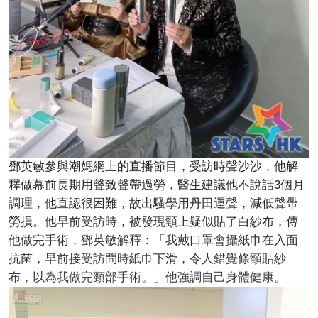
鄧英敏參與潮媽網上的直播節目，受訪時聲沙沙，他解
釋做幕前長期用聲致聲帶過勞，醫生建議他不說話3個月
調理，他直認很困難，故出騷學用丹田運聲，減低聲帶
勞損。他早前受訪時，被發現頸上疑似貼了白紗布，傳
他做完手術，鄧英敏解釋：「我戴口罩會攝紙巾在入面
抗菌，早前接受訪問時紙巾下滑，令人錯覺條頸貼紗
布，以為我做完頸部手術。」他強調自己身體健康。