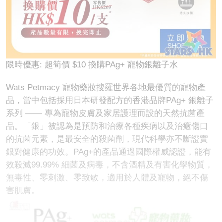
限時優惠: 超筍價 $10 換購PAg+ 寵物銀離子水
Wats Petmacy 寵物藥妝搜羅世界各地最優質的寵物產
品，當中包括採用日本研發配方的香港品牌PAg+ 銀離子
系列 —— 專為寵物皮膚及家居護理而設的天然抗菌產
品。「銀」被認為是預防和治療各種疾病以及治癒傷口
的抗菌元素，是最安全的殺菌劑，現代科學亦不斷證實
銀對健康的功效。PAg+的產品通過國際權威認證，能有
效殺滅99.99% 細菌及病毒，不含酒精及有害化學物質，
無毒性、零刺激、零致敏，適用於人體及寵物，絕不傷
害肌膚。