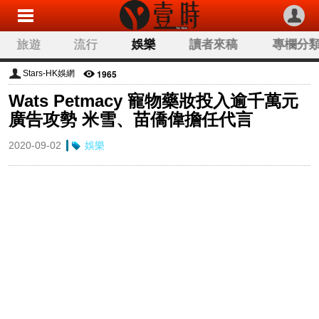
旅遊
流行
娛樂
讀者來稿
專欄分
1965
Stars-HK娛網
Wats Petmacy 寵物藥妝投入逾千萬元
廣告攻勢 米雪、苗僑偉擔任代言
2020-09-02
娛樂