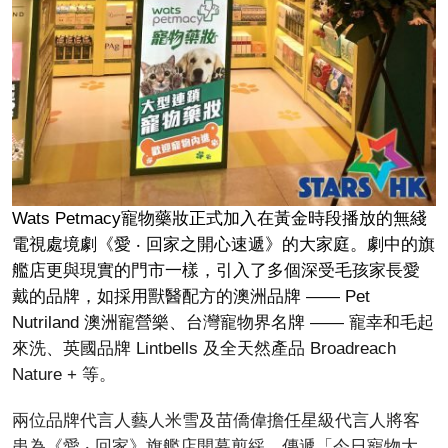
Wats Petmacy寵物藥妝正式加入在黃金時段播放的無綫
電視處境劇《愛 ‧ 回家之開心速遞》的大家庭。劇中的旗
艦店更與現實的門市一樣，引入了多個深受毛孩家長愛
戴的品牌，如採用獸醫配方的澳洲品牌 —— Pet
Nutriland 澳洲寵營樂、台灣寵物界名牌 —— 寵幸和毛起
來洗、英國品牌 Lintbells 及全天然產品 Broadreach
Nature + 等。
兩位品牌代言人藝人米雪及苗僑偉擔任星級代言人將客
串為《愛 ‧ 回家》旗艦店開幕剪綵，傳遞「今日寵物大