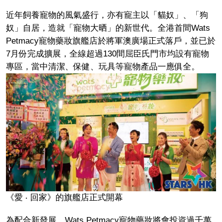
近年飼養寵物的風氣盛行，亦有寵主以「貓奴」、「狗
奴」自居，造就「寵物大晒」的新世代。全港首間Wats
Petmacy寵物藥妝旗艦店於將軍澳廣場正式落戶，並已於
7月份完成擴展，全線超過130間屈臣氏門市均設有寵物
專區，當中清潔、保健、玩具等寵物產品一應俱全。
《愛 ‧ 回家》的旗艦店正式開幕
為配合新發展，Wats Petmacy寵物藥妝將會投資過千萬