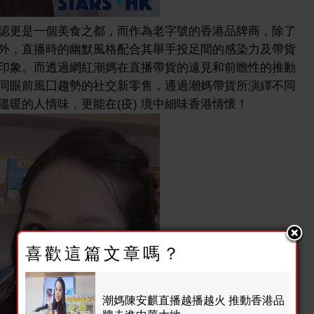
認更是一個美食之都，而作為老字號的香港品牌商，除了
外，直播時的幽默風格配合其舉手投足間的感染力及帶貨
印象。而透過網紅潮媽在直播帶貨的遠見和前瞻性的推動
同眼前風囗趨勢的社交新零售，通過潮媽帶貨所演繹不同
暖的人情味，更能在(疫) 境中細味香港情懷！
喜歡這篇文章嗎？
潮媽陳安麒直播越播越火 推動香港品