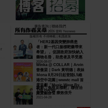
廣告查詢
|
聯絡我們
COPYRIGHT © 2026 壹時 Yesnews
版權所有 不得轉載 |
私隱政策
「HER2基因突變肺癌患
者：新一代口服標靶藥帶來
97
希望」， 促請政府加快納入
藥物名冊，助患者及早受惠
2026-08-07
Winka @ COLLAR｜Arvin
曾傲棐｜Dark 黃明德｜表妹
Ｍona 8月29日起登陸L5維
港空中花園 | wwwtc mall 首
度呈獻「Music Wave By
最新「免疫及標靶」聯合治
The Harbo
療雙劍合璧 療效倍升
2026-08-07
2021-04-28