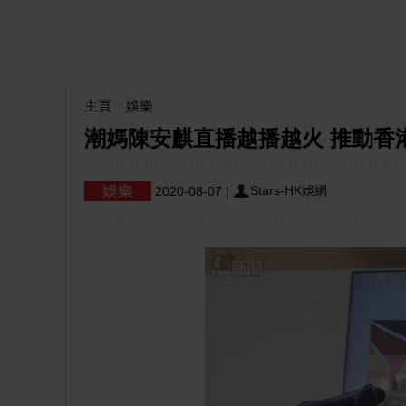
主頁
娛樂
>
潮媽陳安麒直播越播越火 推動香
Stars-HK娛網
2020-08-07
|