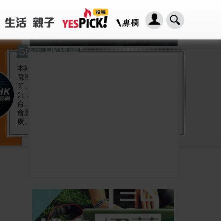
「HER2基因突變肺癌患者：新一代口服標靶藥帶來希望」， 促請政府加快納入藥物名冊，助患者及早受惠
2026-08-07
Stars-HK娛網
本站集中報道娛樂新聞，包括在音樂圈、電影圈、
電視圈、劇團裡面，歌手和演員的活動和最新動向
等。我們採取「只談專業，不談緋聞」的編審方
針，希望帶給讀者清新的體驗。無論是中、港、
台、日、韓等地的大明星以至新人的消息，娛網都
會悉數報道。我們也會重點發掘未來新星，致力推
廣。