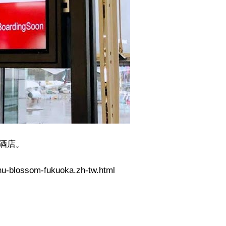
酒店。
shu-blossom-fukuoka.zh-tw.html