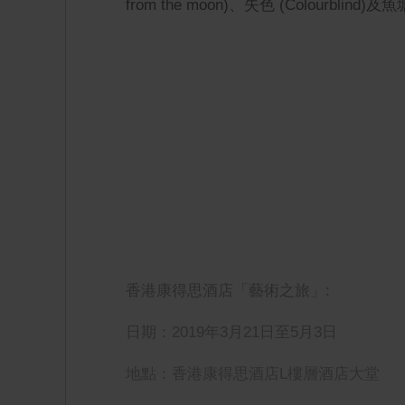
from the moon)、失色 (Colourblind)及魚塘
香港康得思酒店「藝術之旅」:
日期：2019年3月21日至5月3日
地點：香港康得思酒店L樓層酒店大堂