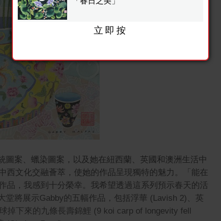
「春日之美」
立即按
傳統圖案、蠟染圖案，以及她在紐西蘭、英國和澳洲生活中
中西文化交融薈萃，使她的作品呈現獨特的魅力。「能在
作品，我感到十分榮幸。我希望透過這系列預示春天的活
將展示Gabby的五幅作品，包括浮華 (Lavish 2)、英
掉下來的九條長壽錦鯉 (9 koi carp of longevity fell