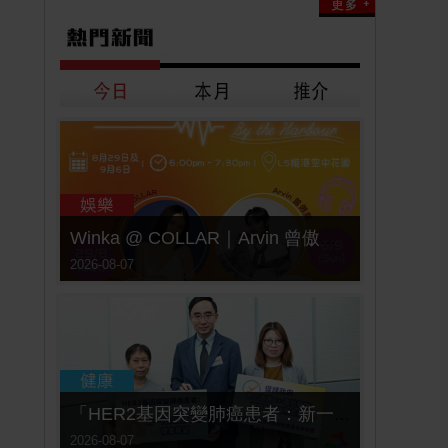
Winka @ COLLAR｜Arvin 曾傲棐｜Dark 黃明德｜表妹 Ｍona 8月29日起登陸L5維港空中花園 | wwwtc mall 首度呈獻「Music Wave By The Harbo
2026-08-07
「HER2基因突變肺癌患者：新一代口服標靶藥帶來希望」， 促請政府加快納入藥物名冊，助患者及早受惠
2026-08-07