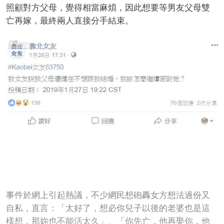
照顧對方父母，覺得相當麻煩，因此想要等男友父母雙
亡再嫁，最終兩人直接分手結束。
事件於網上引起熱議，不少網民想砲轟女方想法過份又
自私，直言：「太好了，想必你兒子以後的老婆也是這
樣想，那妳也不能活太久」、「你先亡，他再娶你，他