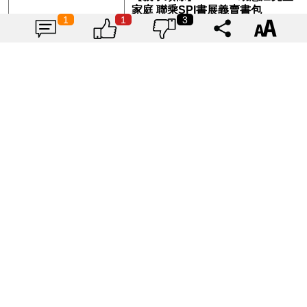
家庭 聯乘SPI書展義賣書包
1
1
3
|
親子頭條
2021-09-16
2632
【消委會測試】12款滿分BB潤膚
乳 最平$35就買到
|
親子頭條
2021-09-15
2563
載入更多
「HER2基因突變肺癌患者：新一
代口服標靶藥帶來希望」， 促請政
府加快納入藥物名冊，助患者及早
|
Stars-HK娛網
2026-08-07
受惠
1834
Winka @ COLLAR｜Arvin 曾傲