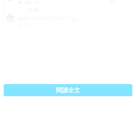
不過亦有網民指，結婚後婆媳關係的確難處理，需要磨
合與溝通，但仍疑問：「需要到等對方雙亡才嫁這麼誇
張嗎？」
原文連結:
http://www.parentingheadline.c...
Facebook:
https://www.facebook.com/hk.pa...
閱讀全文