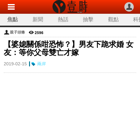
焦點
新聞
熱話
抽擊
觀點
科
2596
親子頭條
【婆媳關係咁恐怖？】男友下跪求婚 女
友：等你父母雙亡才嫁
2019-02-15
兩岸