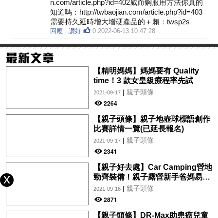
n.com/article.php?id=402威而鋼服用方法你真的
知道嗎：http://twbaojian.com/article.php?id=403
需要持久延時增大增硬產品的＋賴：twsp2s
回應
.
讚好
0
2022-06-13 10:47:28
【精明媽媽】媽媽要有 Quality
time！3 款女皇級療程率先試
|
親子頭條
2021-09-17
2264
【親子頭條】親子地壺球標語創作
比賽詳情一覽(已延長報名)
|
親子頭條
2021-09-17
2341
【親子好去處】Car Camping營地
勁齊裝備！親子露營新手爸媽易上
手
|
親子頭條
2021-09-16
2871
【親子頭條】DR-Max助患癌兒童