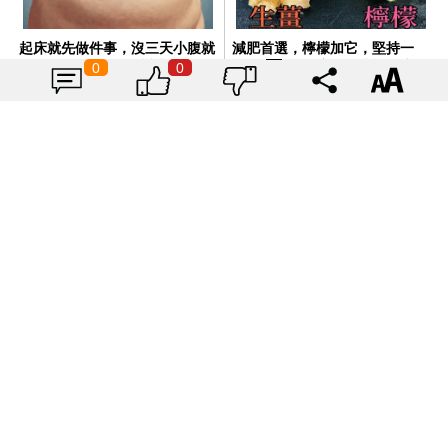
起床就先做件事，沒三天小腹就
減肥首選，檸檬加它，堅持一
不見了! 肚子一天天變小！
週，腰細了，瘦到你懷疑人生
0
0
PR（新素簡）
PR（新素簡）
腹部脂肪的「剋星」找到了，常吃這幾物，吃走大
肚囊，瘦出小蠻腰
PR（新素簡）
超有感！起床做一下，肚肉直接縮水！
PR（新素簡）
伴侶和妳一起預防HPV，才有資格說愛妳！
PR（台灣癌症基金會）
立即諮詢HPV！是對自己健康最好的投資，把握現