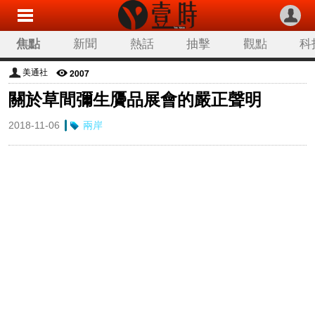
焦點
新聞
熱話
抽擊
觀點
科
2007
美通社
關於草間彌生贗品展會的嚴正聲明
2018-11-06
兩岸