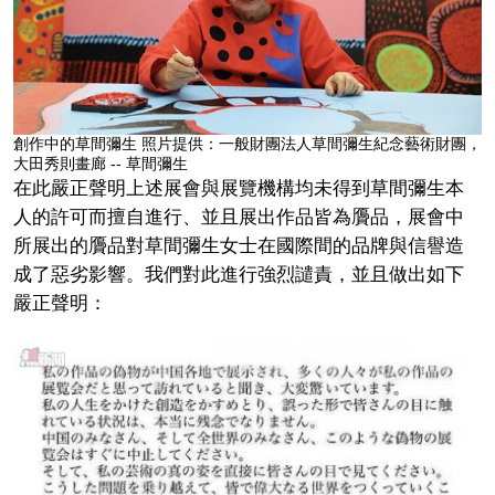
創作中的草間彌生 照片提供：一般財團法人草間彌生紀念藝術財團，
大田秀則畫廊 -- 草間彌生
在此嚴正聲明上述展會與展覽機構均未得到草間彌生本
人的許可而擅自進行、並且展出作品皆為贗品，展會中
所展出的贗品對草間彌生女士在國際間的品牌與信譽造
成了惡劣影響。我們對此進行強烈譴責，並且做出如下
嚴正聲明：