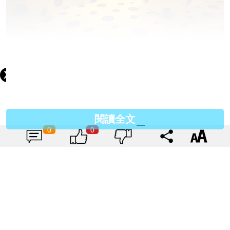
[真品] 草間彌生 原點偏執 – 日 現場照片: 「日本! 文化 + 超文化」肯
尼迪中心, 華盛頓特區，2008 照片提供: 一般財團法人草間彌生紀念
藝術財團 -- 草間彌生
閱讀全文
0
0
[真品]草間彌生 我想用自己的眼睛去看見一顆心 2018 鏡箱，LED
燈，H220 x 144.3 x 125cm 圖片提供：大田秀則畫廊 -- 草間彌生