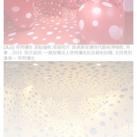
[真品] 草間彌生 原點偏執 現場照片: 路易斯安娜現代藝術博物館, 丹
麥，2015. 照片提供: 一般財團法人草間彌生紀念藝術財團, 大田秀則
畫廊 -- 草間彌生