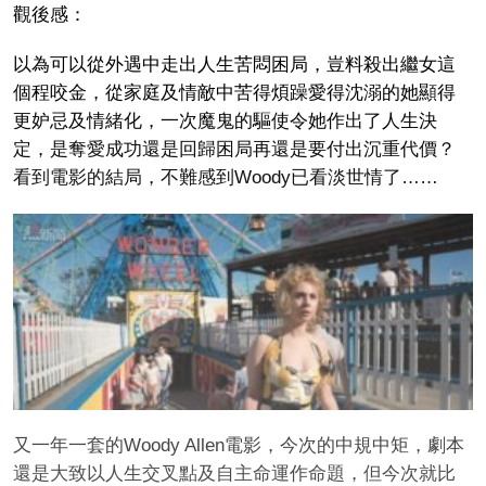
觀後感：
以為可以從外遇中走出人生苦悶困局，豈料殺出繼女這
個程咬金，從家庭及情敵中苦得煩躁愛得沈溺的她顯得
更妒忌及情緒化，一次魔鬼的驅使令她作出了人生決
定，是奪愛成功還是回歸困局再還是要付出沉重代價？
看到電影的結局，不難感到Woody已看淡世情了……
又一年一套的Woody Allen電影，今次的中規中矩，劇本
還是大致以人生交叉點及自主命運作命題，但今次就比