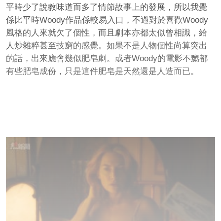
平時少了說教味道而多了情節故事上的發展，所以我覺
係比平時Woody作品係較易入口，不過對於喜歡Woody
風格的人來就欠了個性，而且劇本亦都太似曾相識，給
人炒雜粹甚至技窮的感覺。如果不是人物個性尚算突出
的話，出來應會幾似肥皂劇。或者Woody的電影不嬲都
有些肥皂成份，只是這件肥皂是天然還是人造而已。