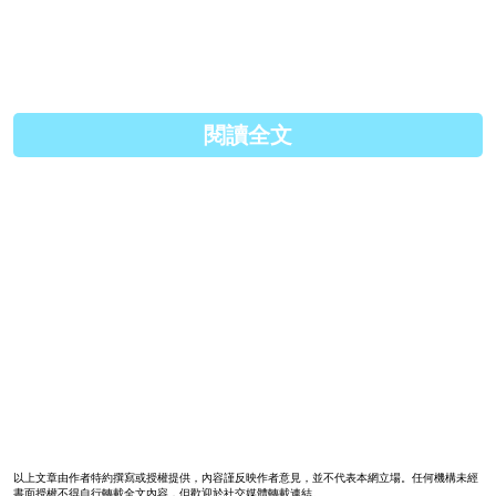
原文連結:
http://fightingtongues.com/mov...
閱讀全文
以上文章由作者特約撰寫或授權提供，內容謹反映作者意見，並不代表本網立場。任何機構未經
書面授權不得自行轉載全文內容，但歡迎於社交媒體轉載連結。