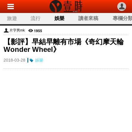
旅遊
流行
娛樂
讀者來稿
專欄分
1955
片字男mk
【影評】早結早離有市場《奇幻摩天輪
Wonder Wheel》
2018-03-28
娛樂