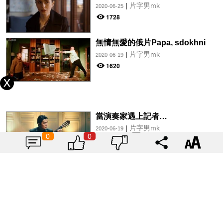
|
片字男mk
2020-06-25
1728
無情無愛的俄片Papa, sdokhni
|
片字男mk
2020-06-19
1620
當演奏家遇上記者…
|
片字男mk
2020-06-19
0
0
1779
載入更多
「HER2基因突變肺癌患者：新一