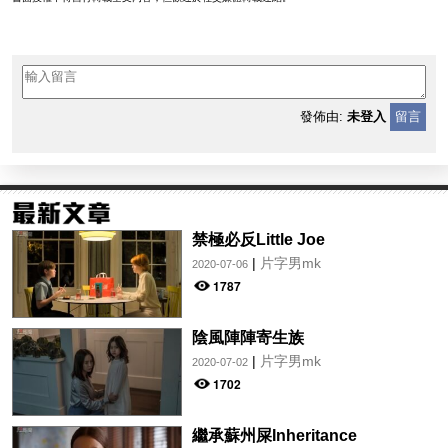
發佈由:
未登入
留言
禁極必反Little Joe
|
片字男mk
2020-07-06
1787
陰風陣陣寄生族
|
片字男mk
2020-07-02
1702
繼承蘇州屎Inheritance