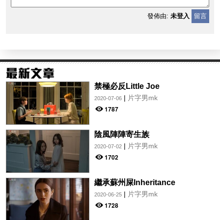
發佈由:
未登入
留言
禁極必反Little Joe
|
片字男mk
2020-07-06
1787
陰風陣陣寄生族
|
片字男mk
2020-07-02
1702
繼承蘇州屎Inheritance
|
片字男mk
2020-06-25
1728