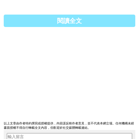
原文連結:
http://fightingtongues.com/mov...
閱讀全文
以上文章由作者特約撰寫或授權提供，內容謹反映作者意見，並不代表本網立場。任何機構未經
書面授權不得自行轉載全文內容，但歡迎於社交媒體轉載連結。