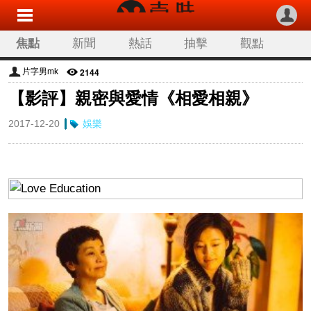
焦點
新聞
熱話
抽擊
觀點
科技
生活
旅遊
流行
娛樂
2144
片字男mk
【影評】親密與愛情《相愛相親》
讀者來稿
專欄分類
2017-12-20
娛樂