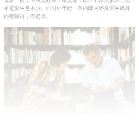
電影一般，但演員好看，張艾嘉，田壯壯及吳彥姝三老
令電影生色不少。而另外年輕一輩的郎月婷及宋寧峰外
內都睇得，有驚喜。
什麼相愛相親，其實相愛可以不相親，相親亦可以不相
愛，勿學女主角岳慧英強迫自己父母相親啊！