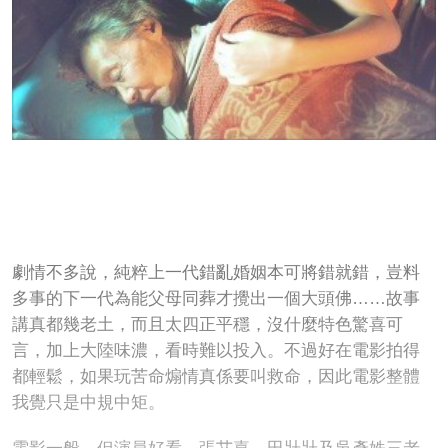
劇情不多說，純粹上一代錯亂婚姻本可將錯就錯，豈料
多事的下一代為能父母同葬才攪出一個大頭佛……故事
講真都幾老土，而且太四正平穩，沒什麼特色驚喜可
言，加上大陸味濃，看時難以投入。不過好在電影拍得
都輕鬆，如果玩苦命煽情真係要叫救命，因此電影整體
我覺只是中規中矩。