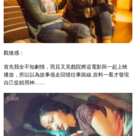
觀後感：
首先我全不知劇情，而且又見戲院將這電影與一起上映
播放，所以以為故事係走回憶往事路線,豈料一看才發現
自己捉錯用神……