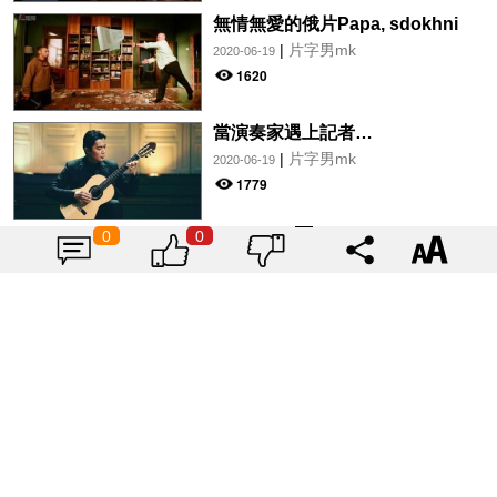
無情無愛的俄片Papa, sdokhni
|
片字男mk
2020-06-19
1620
當演奏家遇上記者…
|
片字男mk
2020-06-19
1779
0
0
載入更多
「HER2基因突變肺癌患者：新一
代口服標靶藥帶來希望」， 促請政
府加快納入藥物名冊，助患者及早
|
Stars-HK娛網
2026-08-07
受惠
1833
Winka @ COLLAR｜Arvin 曾傲
棐｜Dark 黃明德｜表妹 Ｍona 8