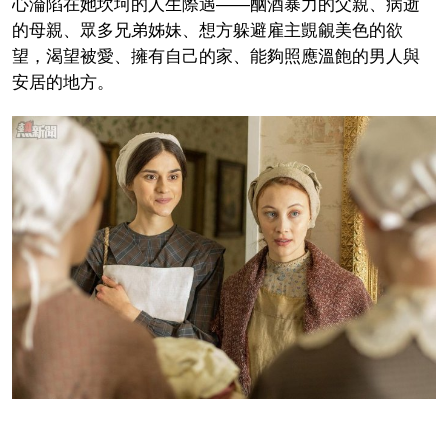
心淪陷在她坎坷的人生際遇——酗酒暴力的父親、病逝
的母親、眾多兄弟姊妹、想方躲避雇主覬覦美色的欲
望，渴望被愛、擁有自己的家、能夠照應溫飽的男人與
安居的地方。