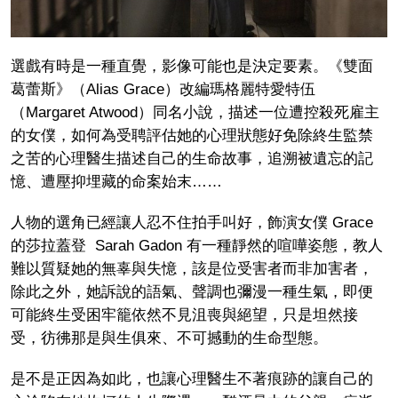
選戲有時是一種直覺，影像可能也是決定要素。《雙面
葛蕾斯》（Alias Grace）改編瑪格麗特愛特伍
（Margaret Atwood）同名小說，描述一位遭控殺死雇主
的女僕，如何為受聘評估她的心理狀態好免除終生監禁
之苦的心理醫生描述自己的生命故事，追溯被遺忘的記
憶、遭壓抑埋藏的命案始末……
人物的選角已經讓人忍不住拍手叫好，飾演女僕 Grace
的莎拉蓋登 Sarah Gadon 有一種靜然的喧嘩姿態，教人
難以質疑她的無辜與失憶，該是位受害者而非加害者，
除此之外，她訴說的語氣、聲調也彌漫一種生氣，即便
可能終生受困牢籠依然不見沮喪與絕望，只是坦然接
受，彷彿那是與生俱來、不可撼動的生命型態。
是不是正因為如此，也讓心理醫生不著痕跡的讓自己的