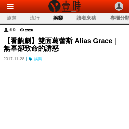
旅遊
流行
娛樂
讀者來稿
專欄分
2328
俞伶
【看齣劇】雙面葛蕾斯 Alias Grace｜
無辜卻致命的誘惑
2017-11-28
娛樂