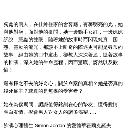
獨處的兩人，在仕紳住家的會客廳，有著明亮的光，她
與他對坐，面對他的提問，她一邊動手女紅，一邊娓娓
訴說，慧黠的雙眼，隨著她的故事時而閃現純真、困
惑、靈動的流光，那談不上離奇的際遇更可能是尋常的
故事，經由她的口中道出，卻教人深深著迷，隨著故事
的推演，深入她的生命歷程，因而驚嘆、訝然以及歡
愉！
還有揮之不去的好奇心，關於命案的真相？她是否真的
殺死雇主？或真的是無辜的受害者？
她在為僕期間，認識值得銘刻在心的摯友、懂得愛情、
明白友情、學會男人對女人的諸多渴望……
飾演心理醫生 Simon Jordan 的愛德華霍爾克羅夫