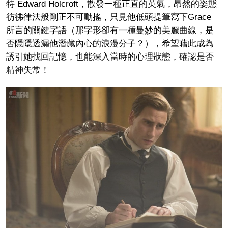
特 Edward Holcroft，散發一種正直的英氣，昂然的姿態
彷彿律法般剛正不可動搖，只見他低頭提筆寫下Grace
所言的關鍵字語（那字形卻有一種曼妙的美麗曲線，是
否隱隱透漏他潛藏內心的浪漫分子？），希望藉此成為
誘引她找回記憶，也能深入當時的心理狀態，確認是否
精神失常！