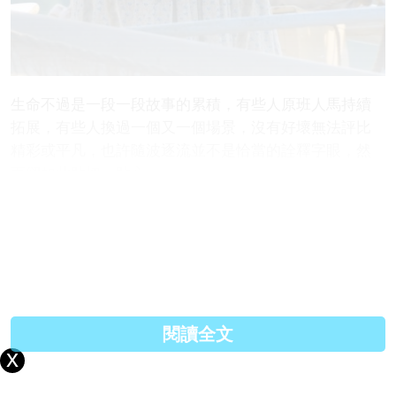
生命不過是一段一段故事的累積，有些人原班人馬持續
拓展，有些人換過一個又一個場景，沒有好壞無法評比
精彩或平凡，也許隨波逐流並不是恰當的詮釋字眼，然
而卻如此貼切、貼心。
我們在命運的河流裡擺盪，也許有明確的標的也奮力往
前划進，然而無法掌握流速、大自然天氣的驟變以及置
身河流之中的他者、他物……我們唯一能掌控的只有自
己，只是難道不曾有過，我們卑微得連這一點都曾失
控？
閱讀全文
我喜歡 Grace，即便無法得知她的真心，與心理醫生的
對談究竟是一場欺矇的戲碼或是真情流露？但她面對生
命際遇的無畏讓我深深著迷，也心疼醫生的掙扎與際