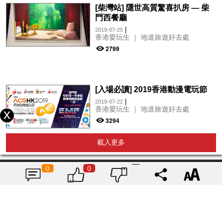
[柴灣站] 隱世高質驚喜扒房 — 柴
門西餐廳
|
2019-07-25
香港愛玩生 ｜ 地道旅遊好去處
2799
[入場必讀] 2019香港動漫電玩節
|
2019-07-22
香港愛玩生 ｜ 地道旅遊好去處
3294
載入更多
0
0
揭曉寶雅上半年必買美妝品
Top10！人人都有的氣墊、定妝噴
霧、保養品～幫你找到最值得入手
|
Tagsis
2024-07-26
的好物♡
6916