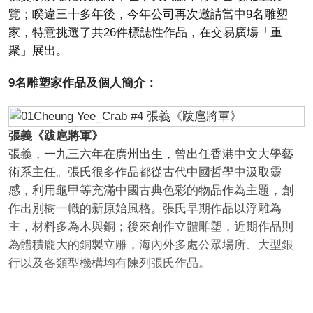
覽；睽違三十多年後，今年公司再次邀請當中9名雕塑
家，特意挑選了共26件標誌性作品，在交易廣塲「重
聚」展出。
9名雕塑家作品及個人簡介：
張義《跋扈將軍》
張義，一九三六年在廣州出生，曾出任香港中文大學藝
術系主任。張氏很多作品都從古代中國哲學中汲取靈
感，利用龜甲等充滿中國古典色彩的物品作為主題，創
作出別樹一幟的新原始風格。張氏早期作品以浮雕為
主，材料多為木與銅；後來創作立體雕塑，近期作品則
為體積龐大的銅製立雕，海內外多處公眾場所、大型銀
行以及各類型機構均有陳列張氏作品。