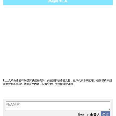
閱讀全文
以上文章由作者特約撰寫或授權提供，內容謹反映作者意見，並不代表本網立場。任何機構未經
書面授權不得自行轉載全文內容，但歡迎於社交媒體轉載連結。
發佈由:
未登入
留言