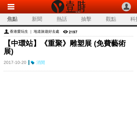
焦點
新聞
熱話
抽擊
觀點
科
2197
香港愛玩生 ｜ 地道旅遊好去處
【中環站】《重聚》雕塑展 (免費藝術
展)
2017-10-20
消閒