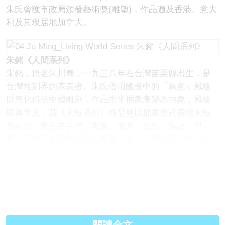
朱氏曾獲市政局頒發藝術獎(雕塑)，作品遍及香港、意大
利及其現居地加拿大。
朱銘《人間系列》
朱銘，原名朱川泰，一九三八年在台灣苗栗縣出生，是
台灣雕刻界的表表者。朱氏借用國畫中的「寫意」風格
以簡化傳統中國雕刻，作品由半抽象漸變為抽象，風格
殊為罕見，其《太極系列》作品更以抽象形式表現太極
拳精神。朱氏在台灣、香港、北京、紐約、倫敦、巴
黎、日本等地舉辦過個人展覽，其《人間系列》自二零
一五年起在上海、重慶、成都及大連四個城市巡迴展
覽。
原文連結:
https://www.iplayhk.com/?p=564...
Facebook:
https://www.facebook.com/iplay...