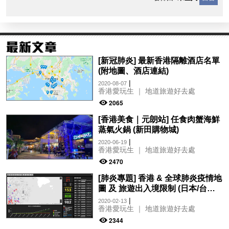
[新冠肺炎] 最新香港隔離酒店名單
(附地圖、酒店連結)
|
2020-08-07
香港愛玩生 ｜ 地道旅遊好去處
2065
[香港美食｜元朗站] 任食肉蟹海鮮
蒸氣火鍋 (新田購物城)
|
2020-06-19
香港愛玩生 ｜ 地道旅遊好去處
2470
[肺炎專題] 香港 & 全球肺炎疫情地
圖 及 旅遊出入境限制 (日本/台灣/
韓國/泰國）
|
2020-02-13
香港愛玩生 ｜ 地道旅遊好去處
2344