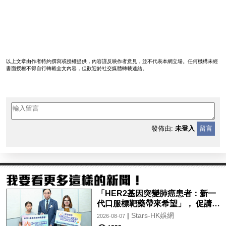
以上文章由作者特約撰寫或授權提供，內容謹反映作者意見，並不代表本網立場。任何機構未經
書面授權不得自行轉載全文內容，但歡迎於社交媒體轉載連結。
發佈由:
未登入
留言
「HER2基因突變肺癌患者：新一
代口服標靶藥帶來希望」， 促請政
府加快納入藥物名冊，助患者及早
|
Stars-HK娛網
2026-08-07
受惠