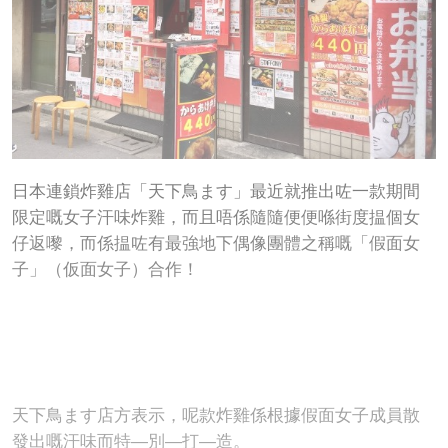
日本連鎖炸雞店「天下鳥ます」最近就推出咗一款期間
限定嘅女子汗味炸雞，而且唔係隨隨便便喺街度揾個女
仔返嚟，而係揾咗有最強地下偶像團體之稱嘅「假面女
子」（仮面女子）合作！
天下鳥ます店方表示，呢款炸雞係根據假面女子成員散
發出嘅汗味而特—別—打—造。