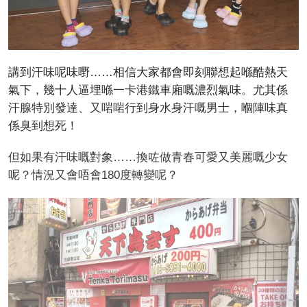
講到汗味呢味嘢……相信大家都會即刻聯想起喺酷熱天
氣下，幾十人逼埋喺一卡港鐵車廂嘅濃烈氣味。尤其係
汗腺特別發達、又啱啱行到身水身汗嘅男士，嗰陣味真
係臭到想死！
但如果有汗味嘅對象……換咗做青春可愛又美麗嘅少女
呢？情況又會唔會180度轉變呢？