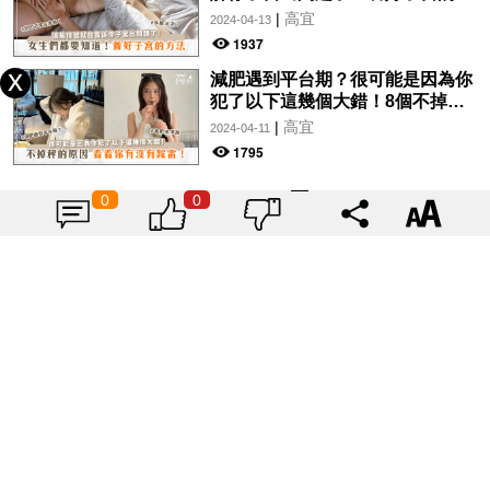
法，女生們都要知道！
|
高宜
2024-04-13
1937
減肥遇到平台期？很可能是因為你
犯了以下這幾個大錯！8個不掉秤
的原因，看看你有沒有踩雷！
|
高宜
2024-04-11
1795
0
0
眼睛的保養太重要了！一篇了解眼
周皮膚保養、保護視力、以及預防
眼紋的方法~
|
高宜
2024-02-17
2178
手指天生醜怎麼辦？其實甲床也是
可以養起來的！趕快學起來~
|
高宜
2024-01-13
2031
認識不同眼紋！對付不同乾紋，你
需要使用不同的方法~