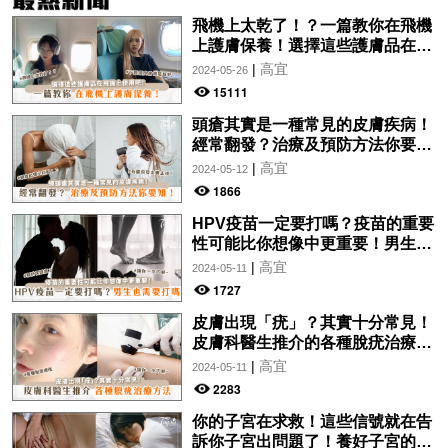
飛機上太乾了！？一篇教你在飛機
上護膚保養！選擇這些護膚品在飛
機上使用吧！
|
高宜
2024-05-26
15111
頭瘡其實是一種常見的皮膚疾病！
經常翻發？治療及預防方法你要
知！
|
高宜
2024-05-12
1866
HPV疫苗一定要打嗎？疫苗的重要
性可能比你想像中更重要！男生也
需要打嗎？
|
高宜
2024-05-11
1727
皮膚出現「疣」？其實十分常見！
皮膚科醫生推介的各種脫疣治療方
法分析！讓你一文了解~
|
高宜
2024-05-11
2283
你的子宮在求救！這些信號就在告
訴你子宮出問題了！養好子宮的方