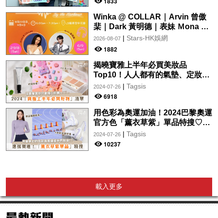
1833
Winka @ COLLAR｜Arvin 曾傲
棐｜Dark 黃明德｜表妹 Ｍona 8
月29日起登陸L5維港空中花園 |
|
Stars-HK娛網
2026-08-07
wwwtc mall 首度呈獻「Music
1882
Wave By The Harbo
揭曉寶雅上半年必買美妝品
Top10！人人都有的氣墊、定妝噴
霧、保養品～幫你找到最值得入手
|
Tagsis
2024-07-26
的好物♡
6918
用色彩為奧運加油！2024巴黎奧運
官方色「薰衣草紫」單品特搜♡讓
你從頭到腳、隨時充滿奧運氛圍～
|
Tagsis
2024-07-26
10237
載入更多