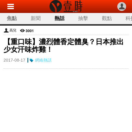
焦點
新聞
熱話
抽擊
觀點
科
3001
高兒
【重口味】濃烈體香定體臭？日本推出
少女汗味炸雞！
2017-08-17
網絡熱話