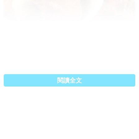
少女汗味炸雞，一份只賣400日圓，10月31日前有售。到
底有無勇士去開日本嘅時間分享食評呢？
（圖片來源： rocketnews24 ）
閱讀全文