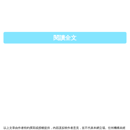
（圖片取自網絡）
#潮流集 #波鞋 #sneakers
閱讀全文
以上文章由作者特約撰寫或授權提供，內容謹反映作者意見，並不代表本網立場。任何機構未經