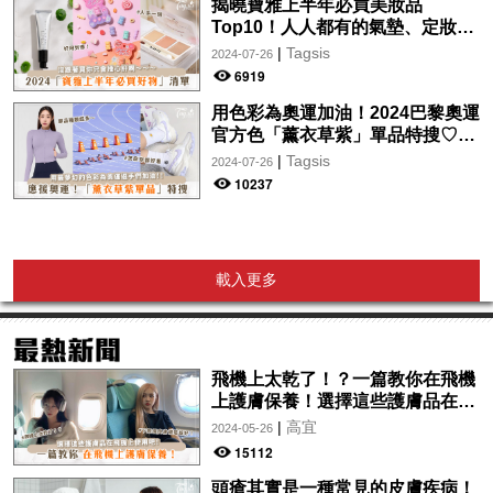
揭曉寶雅上半年必買美妝品
Top10！人人都有的氣墊、定妝噴
霧、保養品～幫你找到最值得入手
|
Tagsis
2024-07-26
的好物♡
6919
用色彩為奧運加油！2024巴黎奧運
官方色「薰衣草紫」單品特搜♡讓
你從頭到腳、隨時充滿奧運氛圍～
|
Tagsis
2024-07-26
10237
載入更多
飛機上太乾了！？一篇教你在飛機
上護膚保養！選擇這些護膚品在飛
機上使用吧！
|
高宜
2024-05-26
15112
頭瘡其實是一種常見的皮膚疾病！