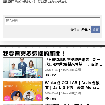
書面授權不得自行轉載全文內容，但歡迎於社交媒體轉載連結。
發佈由:
未登入
留言
「HER2基因突變肺癌患者：新一
代口服標靶藥帶來希望」， 促請政
府加快納入藥物名冊，助患者及早
|
Stars-HK娛網
2026-08-07
受惠
1835
Winka @ COLLAR｜Arvin 曾傲
棐｜Dark 黃明德｜表妹 Ｍona 8
月29日起登陸L5維港空中花園 |
|
Stars-HK娛網
2026-08-07
wwwtc mall 首度呈獻「Music
1885
Wave By The Harbo