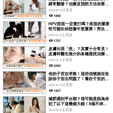
經常翻發？治療及預防方法你要
知！
|
高宜
2024-05-12
1866
HPV疫苗一定要打嗎？疫苗的重要
性可能比你想像中更重要！男生也
需要打嗎？
|
高宜
2024-05-11
1727
皮膚出現「疣」？其實十分常見！
皮膚科醫生推介的各種脫疣治療方
法分析！讓你一文了解~
|
高宜
2024-05-11
2283
你的子宮在求救！這些信號就在告
訴你子宮出問題了！養好子宮的方
法，女生們都要知道！
|
高宜
2024-04-13
1937
減肥遇到平台期？很可能是因為你
犯了以下這幾個大錯！8個不掉秤
的原因，看看你有沒有踩雷！
|
高宜
2024-04-11