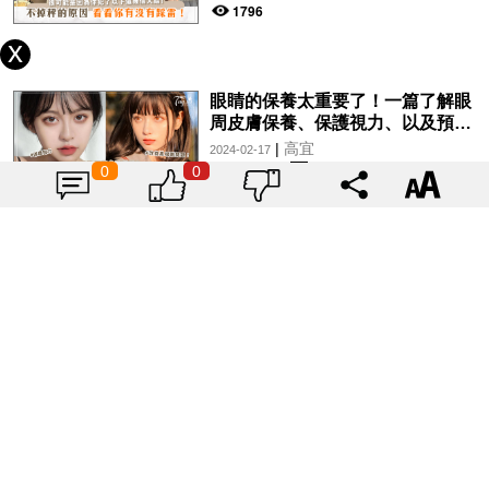
1796
眼睛的保養太重要了！一篇了解眼
周皮膚保養、保護視力、以及預防
眼紋的方法~
|
高宜
2024-02-17
0
0
2178
手指天生醜怎麼辦？其實甲床也是
可以養起來的！趕快學起來~
|
高宜
2024-01-13
2031
認識不同眼紋！對付不同乾紋，你
需要使用不同的方法~
|
高宜
2024-01-13
1886
外表看上去比較多肉，比較壯實是
實胖的特徵！虛胖的特徵對號入
座！
|
高宜
2024-01-12