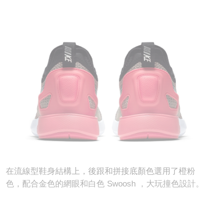
在流線型鞋身結構上，後跟和拼接底顏色選用了橙粉
色，配合金色的網眼和白色 Swoosh ，大玩
撞色設計。