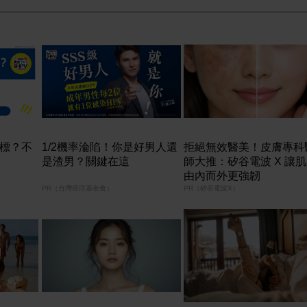
中標？不
1/2機率淪陷！你是好男人還
拒絕無效醫美！皮膚專科
是渣男？關鍵在這
師大推：矽谷電波 X 讓
由內而外更強韌
PR（台灣癌症基金會）
PR（矽谷電波X）