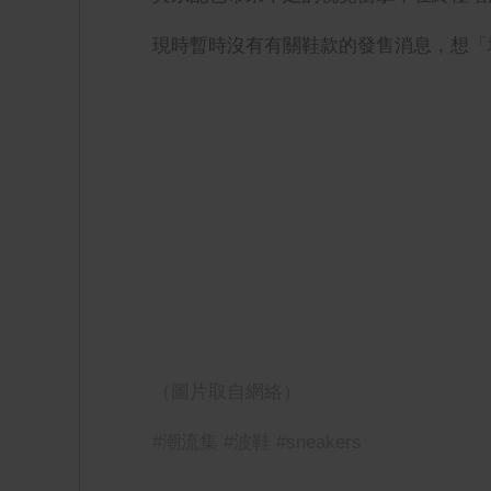
現時暫時沒有有關鞋款的發售消息，想
「
（圖片取自網絡）
#潮流集 #波鞋 #sneakers