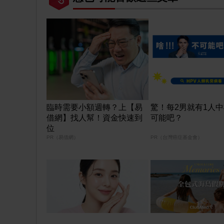
臨時需要小額週轉？上【易
驚！每2男就有1人
借網】找人幫！資金快速到
可能吧？
位
PR（易借網）
PR（台灣癌症基金會）