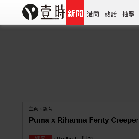
主頁
體育
>
Puma x Rihanna Fenty Cree
jess
2017-06-20
|