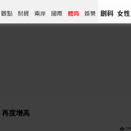
per 再度增高
18