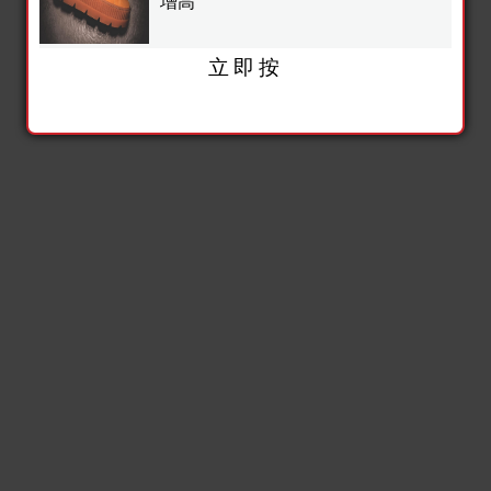
增高
立即按