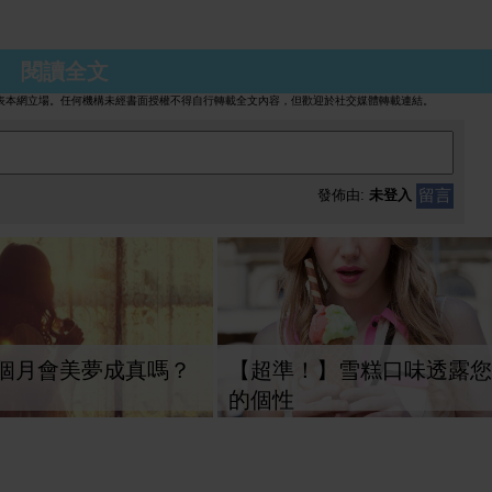
再度增高
閱讀全文
表本網立場。任何機構未經書面授權不得自行轉載全文內容，但歡迎於社交媒體轉載連結。
留言
發佈由:
未登入
個月會美夢成真嗎？
【超準！】雪糕口味透露您
的個性