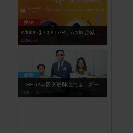
Winka @ COLLAR｜Arvin 曾傲棐｜Dark 黃明德｜表妹 Ｍona 8月29日起登陸L5維港空中花園 | wwwtc mall 首度呈獻「Music Wave By The Harbo
2026-08-07
「HER2基因突變肺癌患者：新一代口服標靶藥帶來希望」， 促請政府加快納入藥物名冊，助患者及早受惠
2026-08-07