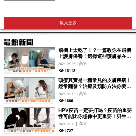
載入更多
飛機上太乾了！？一篇教你在飛機
上護膚保養！選擇這些護膚品在飛
機上使用吧！
|
高宜
2024-05-26
15112
頭瘡其實是一種常見的皮膚疾病！
經常翻發？治療及預防方法你要
知！
|
高宜
2024-05-12
1866
HPV疫苗一定要打嗎？疫苗的重要
性可能比你想像中更重要！男生也
需要打嗎？
|
高宜
2024-05-11
1727