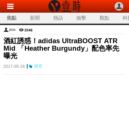
焦點
新聞
熱話
抽擊
觀點
科
2548
jess
酒紅誘惑！adidas UltraBOOST ATR
Mid 「Heather Burgundy」配色率先
曝光
2017-05-18
體育