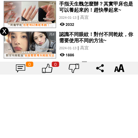
手指天生醜怎麼辦？其實甲床也是
可以養起來的！趕快學起來~
|
高宜
2024-01-13
2032
認識不同眼紋！對付不同乾紋，你
需要使用不同的方法~
|
高宜
2024-01-13
1886
0
0
外表看上去比較多肉，比較壯實是
實胖的特徵！虛胖的特徵對號入
座！
|
高宜
2024-01-12
1978
家裡有這些東西！其實都在偷偷傷
害你的健康~快來檢查自己有沒有
犯吧！
|
高宜
2023-10-22
2104