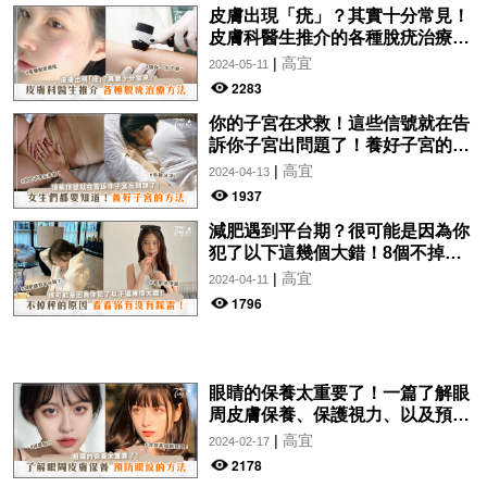
皮膚出現「疣」？其實十分常見！
皮膚科醫生推介的各種脫疣治療方
法分析！讓你一文了解~
|
高宜
2024-05-11
2283
你的子宮在求救！這些信號就在告
訴你子宮出問題了！養好子宮的方
法，女生們都要知道！
|
高宜
2024-04-13
1937
減肥遇到平台期？很可能是因為你
犯了以下這幾個大錯！8個不掉秤
的原因，看看你有沒有踩雷！
|
高宜
2024-04-11
1796
眼睛的保養太重要了！一篇了解眼
周皮膚保養、保護視力、以及預防
眼紋的方法~
|
高宜
2024-02-17
2178