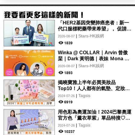
「HER2基因突變肺癌患者：新一
代口服標靶藥帶來希望」， 促請政
府加快納入藥物名冊，助患者及早
|
Stars-HK娛網
2026-08-07
受惠
1839
Winka @ COLLAR｜Arvin 曾傲
棐｜Dark 黃明德｜表妹 Ｍona 8
月29日起登陸L5維港空中花園 |
|
Stars-HK娛網
2026-08-07
wwwtc mall 首度呈獻「Music
1893
Wave By The Harbo
揭曉寶雅上半年必買美妝品
Top10！人人都有的氣墊、定妝噴
霧、保養品～幫你找到最值得入手
|
Tagsis
2024-07-26
的好物♡
6919
用色彩為奧運加油！2024巴黎奧運
官方色「薰衣草紫」單品特搜♡讓
你從頭到腳、隨時充滿奧運氛圍～
|
Tagsis
2024-07-26
10237