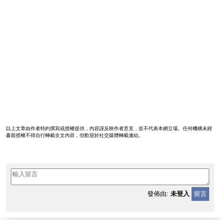
以上文章由作者特約撰寫或授權提供，內容謹反映作者意見，並不代表本網立場。任何機構未經
書面授權不得自行轉載全文內容，但歡迎於社交媒體轉載連結。
發佈由:
未登入
留言