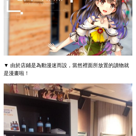
▼ 由於店鋪是為動漫迷而設，當然裡面所放置的讀物就
是漫畫啦！