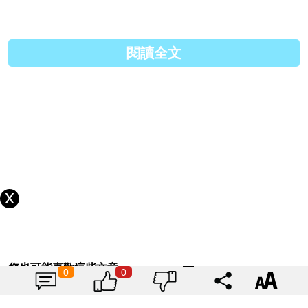
閱讀全文
▼ 但是在染髮髮色選擇方面，OFF-KAi!!就絕對能夠滿足
到動漫迷的要求，備有全彩不同深淺的染髮劑。
您也可能喜歡這些文章
0
0