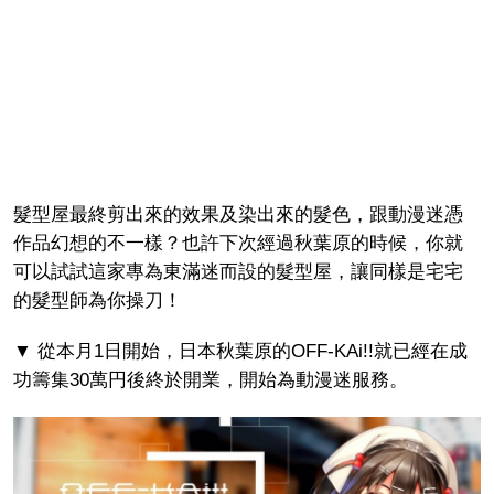
髮型屋最終剪出來的效果及染出來的髮色，跟動漫迷憑
作品幻想的不一樣？也許下次經過秋葉原的時候，你就
可以試試這家專為東滿迷而設的髮型屋，讓同樣是宅宅
的髮型師為你操刀！
▼ 從本月1日開始，日本秋葉原的OFF-KAi!!就已經在成
功籌集30萬円後終於開業，開始為動漫迷服務。