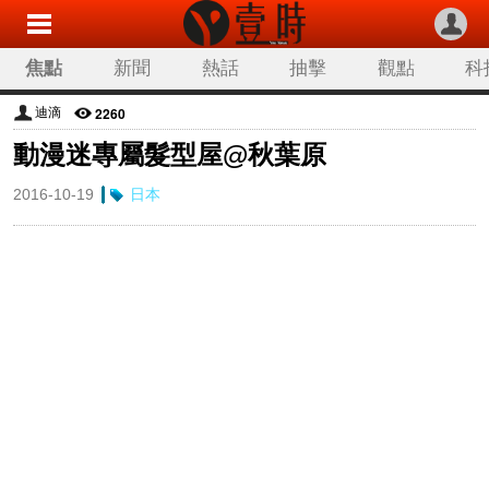
焦點
新聞
熱話
抽擊
觀點
科
2260
迪滴
動漫迷專屬髮型屋@秋葉原
2016-10-19
日本