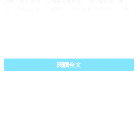
抽水。當你發現，這個香港的民智，將評論當成抽水，
把自拍當成抗爭，你應明白，慘劇是會繼續發生，而我
們會繼續過自己的生活。隨時日過，天天說一句「自求
多福」、「民間自救」就好有愛，堆bu堆？快啲自拍
啦。
Facebook:
https://www.facebook.com/kengo...
閱讀全文