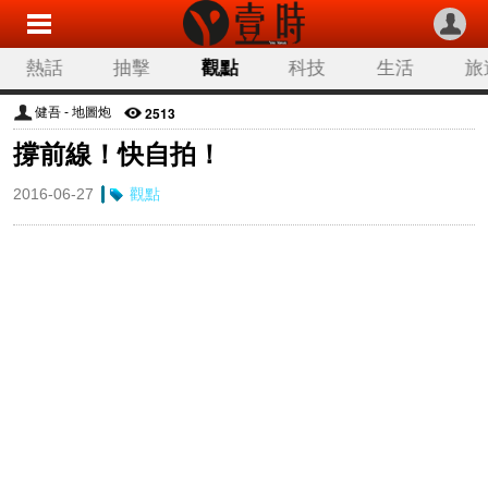
熱話
抽擊
觀點
科技
生活
旅
2513
健吾 - 地圖炮
撐前線！快自拍！
2016-06-27
觀點