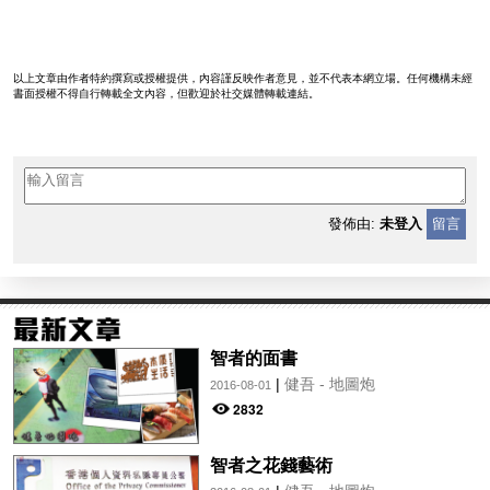
以上文章由作者特約撰寫或授權提供，內容謹反映作者意見，並不代表本網立場。任何機構未經
書面授權不得自行轉載全文內容，但歡迎於社交媒體轉載連結。
發佈由:
未登入
留言
智者的面書
|
健吾 - 地圖炮
2016-08-01
2832
智者之花錢藝術