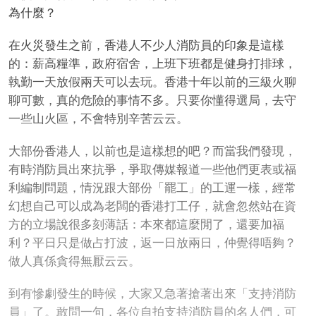
為什麼？
在火災發生之前，香港人不少人消防員的印象是這樣
的：薪高糧準，政府宿舍，上班下班都是健身打排球，
執勤一天放假兩天可以去玩。香港十年以前的三級火聊
聊可數，真的危險的事情不多。只要你懂得選局，去守
一些山火區，不會特別辛苦云云。
大部份香港人，以前也是這樣想的吧？而當我們發現，
有時消防員出來抗爭，爭取傳媒報道一些他們更表或福
利編制問題，情況跟大部份「罷工」的工運一樣，經常
幻想自己可以成為老闆的香港打工仔，就會忽然站在資
方的立場說很多刻薄話：本來都這麼閒了，還要加福
利？平日只是做占打波，返一日放兩日，仲覺得唔夠？
做人真係貪得無厭云云。
到有慘劇發生的時候，大家又急著搶著出來「支持消防
員」了。敢問一句，各位自拍支持消防員的名人們，可