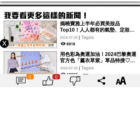
揭曉寶雅上半年必買美妝品
Top10！人人都有的氣墊、定妝噴
霧、保養品～幫你找到最值得入手
|
Tagsis
2024-07-26
的好物♡
6916
用色彩為奧運加油！2024巴黎奧運
官方色「薰衣草紫」單品特搜♡讓
你從頭到腳、隨時充滿奧運氛圍～
|
Tagsis
2024-07-26
10237
0
0
呼叫獨旅女孩！台中悅樂旅店文心
店為你打造完美小旅行♡放鬆身心
的絕美住宿！交通便利、設計時
|
Tagsis
2024-07-25
尚，拍美照so easy～
5249
旅遊新亮點！澎湖超巨大「哈密瓜
候車亭」成最新打卡聖地，一秒走
入童話故事中♡
|
Tagsis
2024-07-25
2481