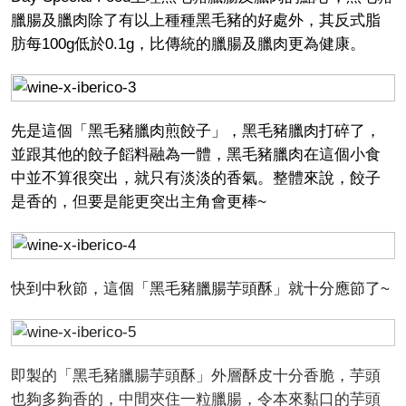
臘腸及臘肉除了有以上種種黑毛豬的好處外，其反式脂
肪每100g低於0.1g，比傳統的臘腸及臘肉更為健康。
先是這個「黑毛豬臘肉煎餃子」，黑毛豬臘肉打碎了，
並跟其他的餃子饀料融為一體，黑毛豬臘肉在這個小食
中並不算很突出，就只有淡淡的香氣。整體來說，餃子
是香的，但要是能更突出主角會更棒~
快到中秋節，這個「黑毛豬臘腸芋頭酥」就十分應節了~
即製的「黑毛豬臘腸芋頭酥」外層酥皮十分香脆，芋頭
也夠多夠香的，中間夾住一粒臘腸，令本來黏口的芋頭