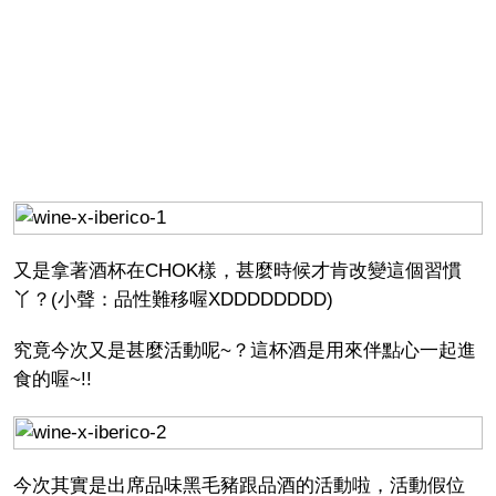
又是拿著酒杯在CHOK樣，甚麼時候才肯改變這個習慣
丫？(小聲：品性難移喔XDDDDDDDD)
究竟今次又是甚麼活動呢~？這杯酒是用來伴點心一起進
食的喔~!!
今次其實是出席品味黑毛豬跟品酒的活動啦，活動假位