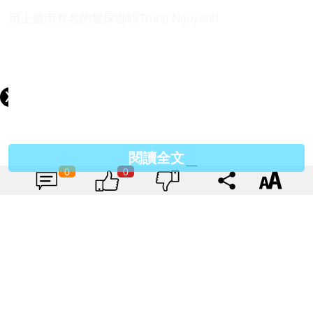
用上越南有名的貓屎咖啡Trung Nguyen!!
即時炮製的咖啡，香味四溢。即使是坐到老遠的我，也
能聞到撲鼻的咖啡香啦~!!
閱讀全文
不用一會兒，咖啡出爐了~!!!先淺嚐一口，咖啡味在口腔
0
0
中四溢，濃香而甘，令人忍不住想要多喝幾口~!!
————————————————————————
————————————————————————
吃過了黑毛豬臘腸、潤腸及其小食以後，再來當然要吃