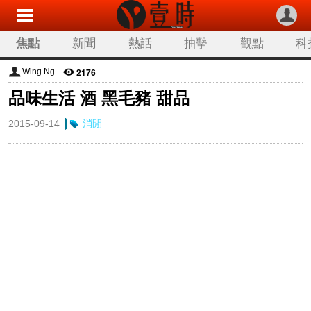
焦點
新聞
熱話
抽擊
觀點
科
2176
Wing Ng
品味生活 酒 黑毛豬 甜品
2015-09-14
消閒