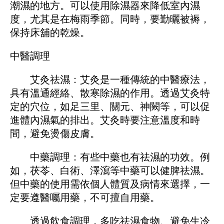
潮濕的地方。可以使用除濕器來降低室內濕
度，尤其是在梅雨季節。同時，要勤曬被褥，
保持床舖的乾燥。
中醫調理
艾灸祛濕：艾灸是一種傳統的中醫療法，
具有溫通經絡、散寒除濕的作用。透過艾灸特
定的穴位，如足三里、關元、神闕等，可以促
進體內濕氣的排出。艾灸時要注意溫度和時
間，避免燙傷皮膚。
中藥調理：有些中藥也有祛濕的功效。例
如，茯苓、白術、澤瀉等中藥可以健脾祛濕。
但中藥的使用需依個人體質及病情來選擇，一
定要遵醫囑用藥，不可擅自用藥。
透過飲食調理，多吃祛濕食物、避免生冷