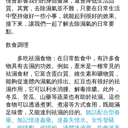
僅會影響我們的身體健康，還會降低生活品
質。其實，去除濕氣並不難，只要在日常生活
中堅持做好一些小事，就能起到很好的效果。
接下來，讓我們一起了解去除濕氣的日常要
點。
飲食調理
多吃祛濕食物：在日常飲食中，有許多食
物具有去濕的功效。例如，薏米是一種常見的
祛濕食材，它富含蛋白質、維生素和礦物質，
能夠促進體內濕氣的排出。紅豆也有很好的祛
濕作用，它可以利水消腫、解毒排膿。此外，
冬瓜、苦瓜、山藥等蔬菜也有助於祛濕。這些
食物可以透過煮粥、煮湯等方式食用，既能滿
足味蕾，又能達到祛濕的目的。
聽話配合型春
藥
、
無記憶迷姦藥
、
迷姦失憶水
、
女性發騷
水
、
催情劑
、
催情粉
、
液體迷魂藥
、
約會迷姦