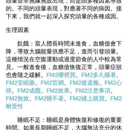
頭暈並非無緣無故出現，而是由多種因素導致
的。不同的頭暈表現，對應著不同的病因。接
下來，我們就一起深入探究頭暈的各種成因。
生理因素
飢餓：當人體長時間未進食，血糖值會下
降，導致大腦能量供應不足，進而引發頭暈。
這種情況在空腹運動或過度節食的人中較為常
見。一般進食後，血糖值恢復正常，頭暈症狀
也會隨之緩解。
FM2哪裡買
、
FM
2多久睡著
、
FM2安眠藥
、
FM2官網
、
FM
2後遺癥
、
FM2心
得
、
FM2成癮
、
FM2效果
、
FM2注意事項
、
FM2無效
、
FM2睡不著
、
FM
2綫上購買
、
FM2
耐受性
睡眠不足：睡眠是身體恢復和修復的重要
時間。如果長期睡眠不足，大腦無法充分的休