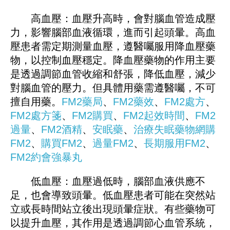
高血壓：血壓升高時，會對腦血管造成壓
力，影響腦部血液循環，進而引起頭暈。高血
壓患者需定期測量血壓，遵醫囑服用降血壓藥
物，以控制血壓穩定。降血壓藥物的作用主要
是透過調節血管收縮和舒張，降低血壓，減少
對腦血管的壓力。但具體用藥需遵醫囑，不可
擅自用藥。
FM2藥局
、
FM2藥效
、
FM2處方
、
FM2處方箋
、
FM2購買
、
FM2起效時間
、
FM2
過量
、
FM2酒精
、
安眠藥
、
治療失眠藥物
網購
FM2
、
購買FM2
、
過量FM2
、
長期服用FM2
、
FM
2
約會強暴丸
低血壓：血壓過低時，腦部血液供應不
足，也會導致頭暈。低血壓患者可能在突然站
立或長時間站立後出現頭暈症狀。有些藥物可
以提升血壓，其作用是透過調節心血管系統，