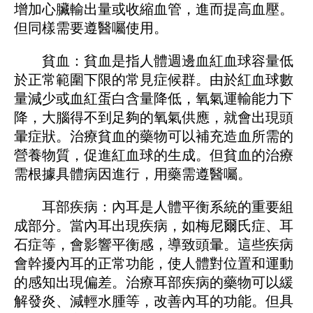
增加心臟輸出量或收縮血管，進而提高血壓。
但同樣需要遵醫囑使用。
貧血：貧血是指人體​​週邊血紅血球容量低
於正常範圍下限的常見症候群。由於紅血球數
量減少或血紅蛋白含量降低，氧氣運輸能力下
降，大腦得不到足夠的氧氣供應，就會出現頭
暈症狀。治療貧血的藥物可以補充造血所需的
營養物質，促進紅血球的生成。但貧血的治療
需根據具體病因進行，用藥需遵醫囑。
耳部疾病：內耳是人體平衡系統的重要組
成部分。當內耳出現疾病，如梅尼爾氏症、耳
石症等，會影響平衡感，導致頭暈。這些疾病
會幹擾內耳的正常功能，使人體對位置和運動
的感知出現偏差。治療耳部疾病的藥物可以緩
解發炎、減輕水腫等，改善內耳的功能。但具