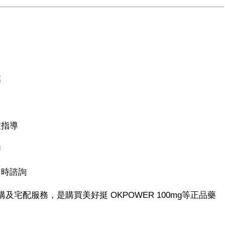
藥
業指導
阱
即時諮詢
及宅配服務，是購買美好挺 OKPOWER 100mg等正品藥