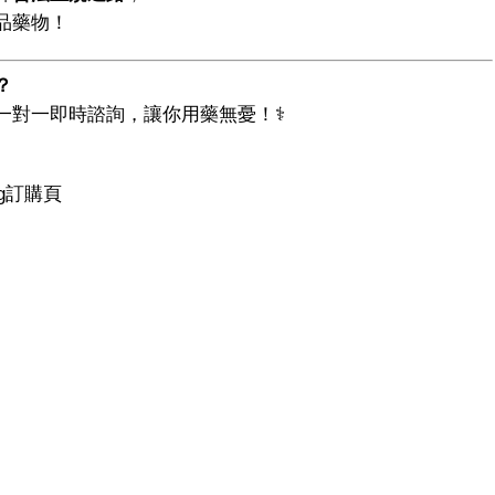
品藥物！
？
對一即時諮詢，讓你用藥無憂！‍⚕️
mg訂購頁