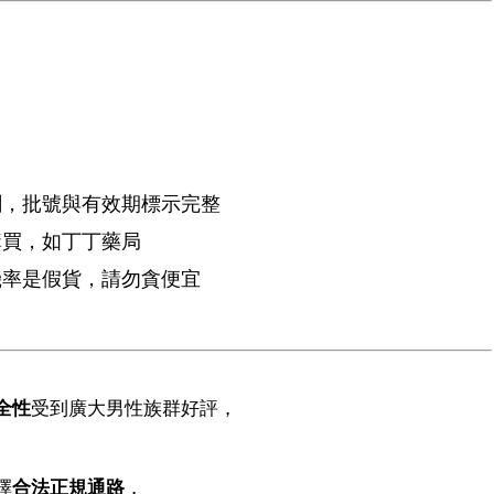
刷，批號與有效期標示完整
購買，如丁丁藥局
機率是假貨，請勿貪便宜
全性
受到廣大男性族群好評，
擇
合法正規通路
，