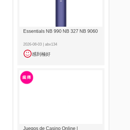
Essentials NB 990 NB 327 NB 9060
2026-08-03 | abv134
感到極好
Juegos de Casino Online |