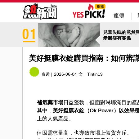
兒童失眠的竟然
憂鬱症有關係
美好挺膜衣錠購買指南：如何辨
奇趣 |
2026-06-04
文：
Tintin19
補氣藥市場
日益蓬勃，但面對琳瑯滿目的產
其中，
美好挺膜衣錠（Ok Power）以效
上的人氣產品。
但因需求量高，也導致市場上假貨充斥。