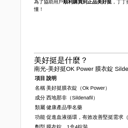
為了協助用戶
順利購買到正品美好挺
，丁丁
懂！
美好挺是什麼？
南光-美好挺OK Power 膜衣錠 Sild
項目
說明
名稱
美好挺膜衣錠（Ok Power）
成分
西地那非（Sildenafil）
類屬
健康產品學名藥
功能
促進血液循環，有效改善堅挺需求（
劑型
膜衣錠，1盒4錠裝