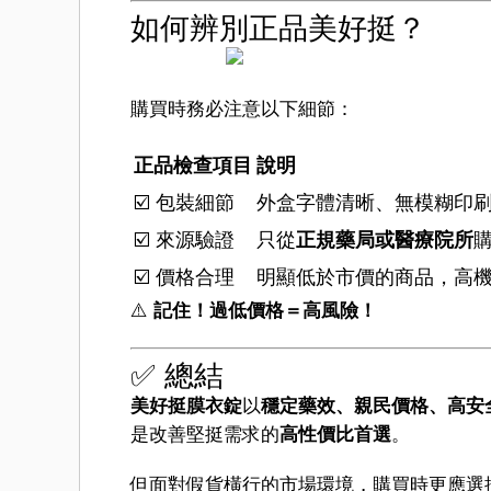
如何辨別正品美好挺？
購買時務必注意以下細節：
正品檢查項目
說明
☑️ 包裝細節
外盒字體清晰、無模糊印
☑️ 來源驗證
只從
正規藥局或醫療院所
☑️ 價格合理
明顯低於市價的商品，高
⚠️
記住！過低價格＝高風險！
✅ 總結
美好挺膜衣錠
以
穩定藥效、親民價格、高安
是改善堅挺需求的
高性價比首選
。
但面對假貨橫行的市場環境，購買時更應選