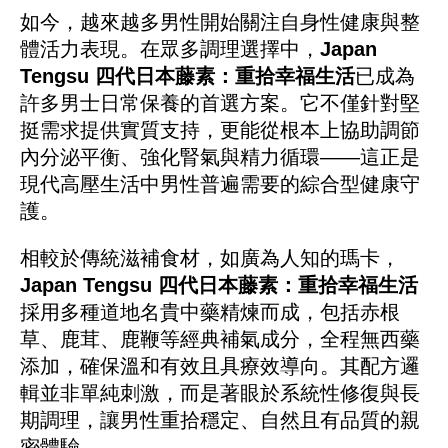
如今，越來越多男性開始關注自身性健康與整
體活力表現。在眾多調理選擇中，
Japan
Tengsu 四代日本藤素：重拾幸福生活
已成為
許多男士日常保養的首選方案。它不僅針對堅
挺需求提供實質支持，更能從根本上協助調節
內分泌平衡、強化腎氣與精力循環——這正是
現代高壓生活中男性普遍需要的綜合型健康守
護。
相較於傳統滋補食材，如廣為人知的瑪卡，
Japan Tengsu 四代日本藤素：重拾幸福生活
採用多種道地名貴中藥精煉而成，包括赤根
草、鹿茸、鹿鞭等經典補氣成分，全程無西藥
添加，確保溫和有效且具療效導向。其配方邏
輯並非單純刺激，而是著眼於系統性修復與長
期調理，讓男性重拾穩定、自然且有品質的親
密體驗。