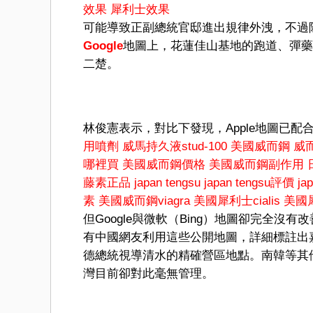
效果
犀利士效果
可能導致正副總統官邸進出規律外洩，不過
Google
地圖上，花蓮佳山基地的跑道、彈藥
二楚。
林俊憲表示，對比下發現，Apple地圖已配
用噴劑
威馬持久液stud-100
美國威而鋼
威而
哪裡買
美國威而鋼價格
美國威而鋼副作用
藤素正品
japan tengsu
japan tengsu評價
ja
素
美國威而鋼viagra
美國犀利士cialis
美國
但Google與微軟（Bing）地圖卻完全
有中國網友利用這些公開地圖，詳細標註出
德總統視導清水的精確營區地點。南韓等其
灣目前卻對此毫無管理。