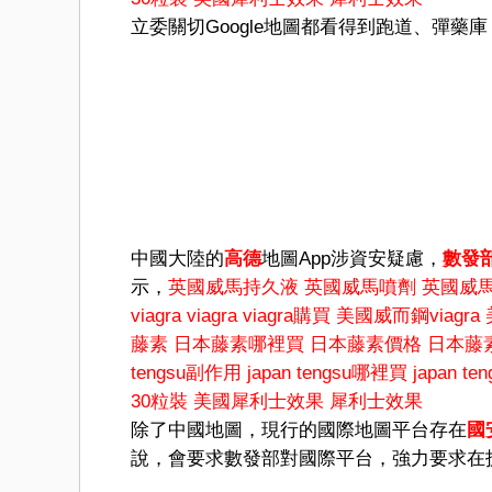
立委關切Google地圖都看得到跑道、彈
中國大陸的
高德
地圖App涉資安疑慮，
數發
示，
英國威馬持久液
英國威馬噴劑
英國威
viagra
viagra
viagra購買
美國威而鋼viagra
藤素
日本藤素哪裡買
日本藤素價格
日本藤
tengsu副作用
japan tengsu哪裡買
japan t
30粒裝
美國犀利士效果
犀利士效果
除了中國地圖，現行的國際地圖平台存在
國
說，會要求數發部對國際平台，強力要求在