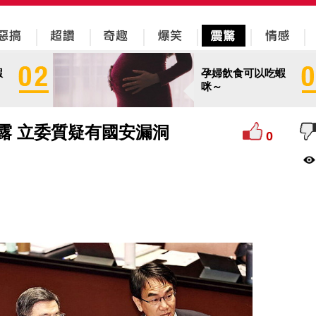
蝦
孕婦飲食可以吃蝦
咪～
都露 立委質疑有國安漏洞
0