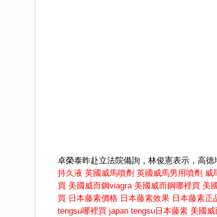
卓榮泰昨赴立法院備詢，林俊憲表示，高德
持久液
英國威馬噴劑
英國威馬男用噴劑
威馬
買
美國威而鋼viagra
美國威而鋼哪裡買
美
買
日本藤素價格
日本藤素效果
日本藤素正
tengsu哪裡買
japan tengsu日本藤素
美國威而