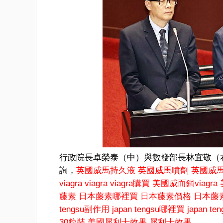
行政院長卓榮泰（中）與數發部長林宜敬（
詢，
英國威馬持久液
英國威馬噴劑
英國威
viagra
viagra
viagra購買
美國威而鋼viagra
藤素
日本藤素哪裡買
日本藤素價格
日本藤
tengsu副作用
japan tengsu哪裡買
japan t
30粒裝
美國犀利士效果
犀利士效果