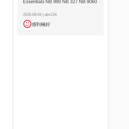
Essentials NB 990 NB 327 NB 9060
2026-08-03 | abv134
感到極好