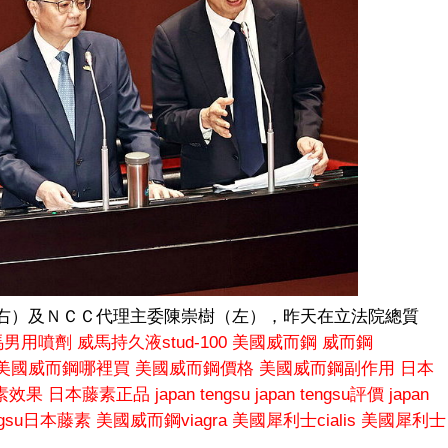
右）及ＮＣＣ代理主委陳崇樹（左），昨天在立法院總質
馬男用噴劑
威馬持久液stud-100
美國威而鋼
威而鋼
美國威而鋼哪裡買
美國威而鋼價格
美國威而鋼副作用
日本
素效果
日本藤素正品
japan tengsu
japan tengsu評價
japan
engsu日本藤素
美國威而鋼viagra
美國犀利士cialis
美國犀利士