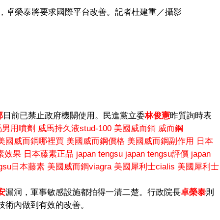
藥庫，卓榮泰將要求國際平台改善。記者杜建重／攝影
部
日前已禁止政府機關使用。民進黨立委
林俊憲
昨質詢時表
馬男用噴劑
威馬持久液stud-100
美國威而鋼
威而鋼
美國威而鋼哪裡買
美國威而鋼價格
美國威而鋼副作用
日本
素效果
日本藤素正品
japan tengsu
japan tengsu評價
japan
engsu日本藤素
美國威而鋼viagra
美國犀利士cialis
美國犀利士
安
漏洞，軍事敏感設施都拍得一清二楚。行政院長
卓榮泰
則
技術內做到有效的改善。