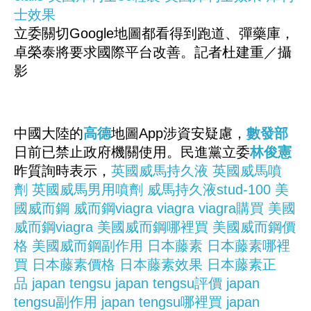
士效果
立委關切Google地圖都看得到跑道、彈藥庫，
卓榮泰將要求國際平台改善。記者杜建重／攝
影
中國大陸的
高德
地圖App涉資安疑慮，
數發部
日前已禁止政府機關使用。民進黨立委
林俊憲
昨質詢時表示，
英國威馬持久液
英國威馬噴
劑
英國威馬男用噴劑
威馬持久液stud-100
美
國威而鋼
威而鋼viagra
viagra
viagra購買
美國
威而鋼viagra
美國威而鋼哪裡買
美國威而鋼價
格
美國威而鋼副作用
日本藤素
日本藤素哪裡
買
日本藤素價格
日本藤素效果
日本藤素正
品
japan tengsu
japan tengsu評價
japan
tengsu副作用
japan tengsu哪裡買
japan