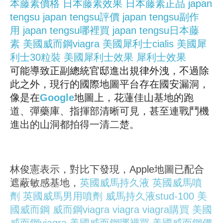
本藤素價格
日本藤素效果
日本藤素正品
japan
tengsu
japan tengsu評價
japan tengsu副作
用
japan tengsu哪裡買
japan tengsu日本藤
素
美國威而鋼viagra
美國犀利士cialis
美國犀
利士30粒裝
美國犀利士效果
犀利士效果
可能導致正副總統官邸進出規律外洩，不過除
此之外，現行的國際地圖平台存在國安漏洞，
像是在
Google
地圖上，花蓮佳山基地的跑
道、彈藥庫、指揮部清晰可見，甚至連戰鬥機
進出的山洞都拍得一清二楚。
林俊憲表示，對比下發現，Apple地圖已配合
遮蔽敏感基地，
英國威馬持久液
英國威馬噴
劑
英國威馬男用噴劑
威馬持久液stud-100
美
國威而鋼
威而鋼viagra
viagra
viagra購買
美國