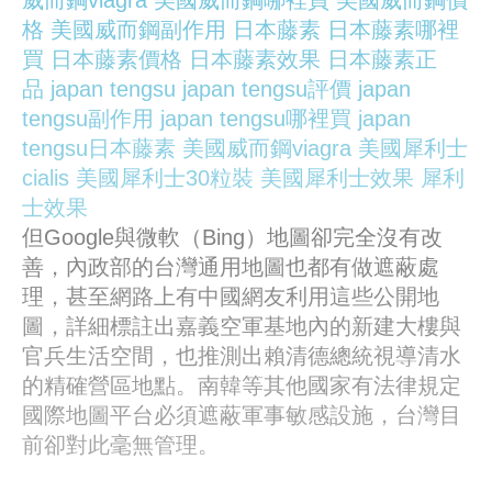
威而鋼viagra
美國威而鋼哪裡買
美國威而鋼價
格
美國威而鋼副作用
日本藤素
日本藤素哪裡
買
日本藤素價格
日本藤素效果
日本藤素正
品
japan tengsu
japan tengsu評價
japan
tengsu副作用
japan tengsu哪裡買
japan
tengsu日本藤素
美國威而鋼viagra
美國犀利士
cialis
美國犀利士30粒裝
美國犀利士效果
犀利
士效果
但Google與微軟（Bing）地圖卻完全沒有改
善，內政部的台灣通用地圖也都有做遮蔽處
理，甚至網路上有中國網友利用這些公開地
圖，詳細標註出嘉義空軍基地內的新建大樓與
官兵生活空間，也推測出賴清德總統視導清水
的精確營區地點。南韓等其他國家有法律規定
國際地圖平台必須遮蔽軍事敏感設施，台灣目
前卻對此毫無管理。