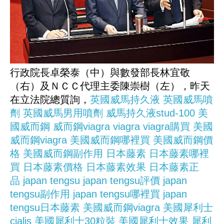
行政院長卓榮泰（中）與數發部長林宜敬
（右）及ＮＣＣ代理主委陳崇樹（左），昨天
在立法院總質詢，
英國威馬持久液
英國威馬噴
劑
英國威馬男用噴劑
威馬持久液stud-100
美
國威而鋼
威而鋼viagra
viagra
viagra購買
美國
威而鋼viagra
美國威而鋼哪裡買
美國威而鋼價
格
美國威而鋼副作用
日本藤素
日本藤素哪裡
買
日本藤素價格
日本藤素效果
日本藤素正
品
japan tengsu
japan tengsu評價
japan
tengsu副作用
japan tengsu哪裡買
japan
tengsu日本藤素
美國威而鋼viagra
美國犀利士
cialis
美國犀利士30粒裝
美國犀利士效果
犀利