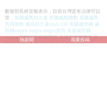
數發部長林宜敬表示，目前台灣是有法律可以
管，
英國威馬持久液
英國威馬噴劑
英國威馬
男用噴劑
威馬持久液stud-100
美國威而鋼
威
而鋼viagra
viagra
viagra購買
美國威而鋼
viagra
美國威而鋼哪裡買
美國威而鋼價格
美
熱新聞
我要投稿
國威而鋼副作用
日本藤素
日本藤素哪裡買
日
本藤素價格
日本藤素效果
日本藤素正品
japan
tengsu
japan tengsu評價
japan tengsu副作
用
japan tengsu哪裡買
japan tengsu日本藤
素
美國威而鋼viagra
美國犀利士cialis
美國犀
利士30粒裝
美國犀利士效果
犀利士效果
就是內政部的國土測繪法，數發部會跟內政部
去討論。