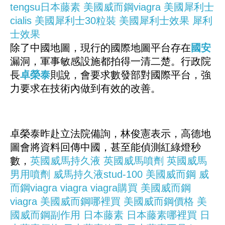
tengsu日本藤素
美國威而鋼viagra
美國犀利士
cialis
美國犀利士30粒裝
美國犀利士效果
犀利
士效果
除了中國地圖，現行的國際地圖平台存在
國安
漏洞，軍事敏感設施都拍得一清二楚。行政院
長
卓榮泰
則說，會要求數發部對國際平台，強
力要求在技術內做到有效的改善。
卓榮泰昨赴立法院備詢，林俊憲表示，高德地
圖會將資料回傳中國，甚至能偵測紅綠燈秒
數，
英國威馬持久液
英國威馬噴劑
英國威馬
男用噴劑
威馬持久液stud-100
美國威而鋼
威
而鋼viagra
viagra
viagra購買
美國威而鋼
viagra
美國威而鋼哪裡買
美國威而鋼價格
美
國威而鋼副作用
日本藤素
日本藤素哪裡買
日