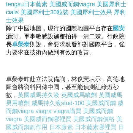
tengsu日本藤素
美國威而鋼viagra
美國犀利士
cialis
美國犀利士30粒裝
美國犀利士效果
犀利
士效果
除了中國地圖，現行的國際地圖平台存在
國安
漏洞，軍事敏感設施都拍得一清二楚。行政院
長
卓榮泰
則說，會要求數發部對國際平台，強
力要求在技術內做到有效的改善。
卓榮泰昨赴立法院備詢，林俊憲表示，高德地
圖會將資料回傳中國，甚至能偵測紅綠燈秒
數，
英國威馬持久液
英國威馬噴劑
英國威馬
男用噴劑
威馬持久液stud-100
美國威而鋼
威
而鋼viagra
viagra
viagra購買
美國威而鋼
viagra
美國威而鋼哪裡買
美國威而鋼價格
美
國威而鋼副作用
日本藤素
日本藤素哪裡買
日