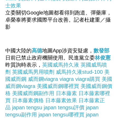
士效果
立委關切Google地圖都看得到跑道、彈藥庫，
卓榮泰將要求國際平台改善。記者杜建重／攝
影
中國大陸的
高德
地圖App涉資安疑慮，
數發部
日前已禁止政府機關使用。民進黨立委
林俊憲
昨質詢時表示，
英國威馬持久液
英國威馬噴
劑
英國威馬男用噴劑
威馬持久液stud-100
美
國威而鋼
威而鋼viagra
viagra
viagra購買
美國
威而鋼viagra
美國威而鋼哪裡買
美國威而鋼價
格
美國威而鋼副作用
日本藤素
日本藤素哪裡
買
日本藤素價格
日本藤素效果
日本藤素正
品
japan tengsu
japan tengsu評價
japan
tengsu副作用
japan tengsu哪裡買
japan