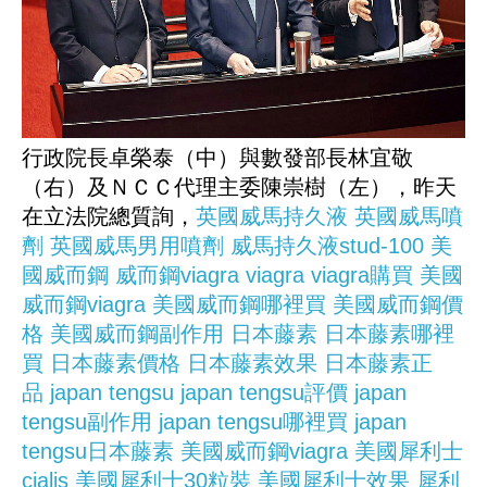
行政院長卓榮泰（中）與數發部長林宜敬
（右）及ＮＣＣ代理主委陳崇樹（左），昨天
在立法院總質詢，
英國威馬持久液
英國威馬噴
劑
英國威馬男用噴劑
威馬持久液stud-100
美
國威而鋼
威而鋼viagra
viagra
viagra購買
美國
威而鋼viagra
美國威而鋼哪裡買
美國威而鋼價
格
美國威而鋼副作用
日本藤素
日本藤素哪裡
買
日本藤素價格
日本藤素效果
日本藤素正
品
japan tengsu
japan tengsu評價
japan
tengsu副作用
japan tengsu哪裡買
japan
tengsu日本藤素
美國威而鋼viagra
美國犀利士
cialis
美國犀利士30粒裝
美國犀利士效果
犀利