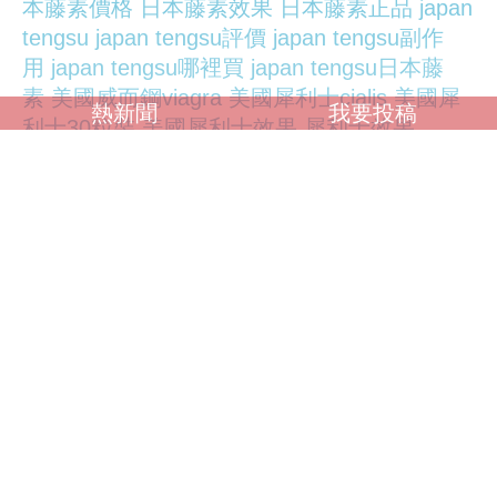
本藤素價格
日本藤素效果
日本藤素正品
japan
tengsu
japan tengsu評價
japan tengsu副作
用
japan tengsu哪裡買
japan tengsu日本藤
素
美國威而鋼viagra
美國犀利士cialis
美國犀
熱新聞
我要投稿
利士30粒裝
美國犀利士效果
犀利士效果
可能導致正副總統官邸進出規律外洩，不過除
此之外，現行的國際地圖平台存在國安漏洞，
像是在
Google
地圖上，花蓮佳山基地的跑
道、彈藥庫、指揮部清晰可見，甚至連戰鬥機
進出的山洞都拍得一清二楚。
林俊憲表示，對比下發現，Apple地圖已配合
遮蔽敏感基地，
英國威馬持久液
英國威馬噴
劑
英國威馬男用噴劑
威馬持久液stud-100
美
國威而鋼
威而鋼viagra
viagra
viagra購買
美國