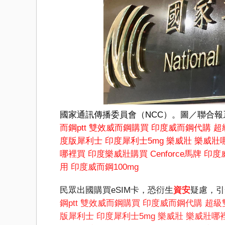
國家通訊傳播委員會（NCC）。圖／聯合報
而鋼ptt
雙效威而鋼購買
印度威而鋼代購
超
度版犀利士
印度犀利士5mg
樂威壯
樂威壯
哪裡買
印度樂威壯購買
Cenforce馬牌
印度
用
印度威而鋼100mg
民眾出國購買eSIM卡，恐衍生
資安
疑慮，引
鋼ptt
雙效威而鋼購買
印度威而鋼代購
超級
版犀利士
印度犀利士5mg
樂威壯
樂威壯哪