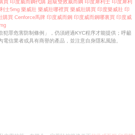
購買
印度威而鋼代購
超級雙效威而鋼
印度犀利士
印度犀利
利士5mg
樂威壯
樂威壯哪裡買
樂威壯購買
印度樂威壯
印
壯購買
Cenforce馬牌
印度威而鋼
印度威而鋼哪裏買
印度威
mg
欺犯罪危害防制條例」，仍須經過KYC程序才能提供；呼籲
內電信業者或具有商譽的產品，並注意自身隱私風險。