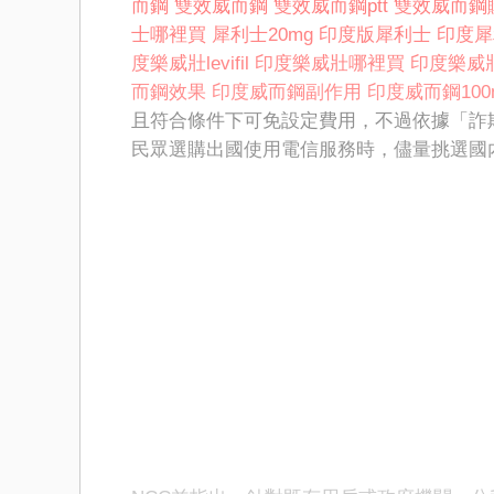
而鋼
雙效威而鋼
雙效威而鋼ptt
雙效威而鋼
士哪裡買
犀利士20mg
印度版犀利士
印度犀
度樂威壯levifil
印度樂威壯哪裡買
印度樂威
而鋼效果
印度威而鋼副作用
印度威而鋼100
且符合條件下可免設定費用，不過依據「詐
民眾選購出國使用電信服務時，儘量挑選國