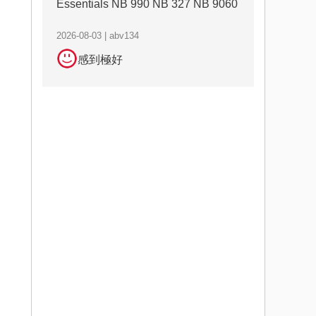
Essentials NB 990 NB 327 NB 9060
2026-08-03 | abv134
感到極好