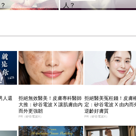
呢？
人？
男人還
拒絕無效醫美！皮膚專科醫師
拒絕醫美冤枉錢！皮膚
大推：矽谷電波 X 讓肌膚由內
定：矽谷電波 X 由內而
而外更強韌
逆齡好膚質
PR（矽谷電波X）
PR（矽谷電波X）