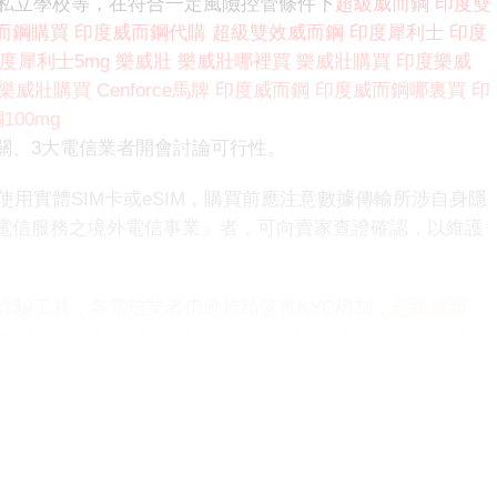
公私立學校等，在符合一定風險控管條件下
超級威而鋼
印度雙
而鋼購買
印度威而鋼代購
超級雙效威而鋼
印度犀利士
印度
度犀利士5mg
樂威壯
樂威壯哪裡買
樂威壯購買
印度樂威
樂威壯購買
Cenforce馬牌
印度威而鋼
印度威而鋼哪裏買
印
00mg
關、3大電信業者開會討論可行性。
使用實體SIM卡或eSIM，購買前應注意數據傳輸所涉自身隱
電信服務之境外電信事業」者，可向賣家查證確認，以維護
詐騙工具，各電信業者仍應持續落實KYC機制，
超級威而
t
雙效威而鋼購買
印度威而鋼代購
超級雙效威而鋼
印度犀
犀利士
印度犀利士5mg
樂威壯
樂威壯哪裡買
樂威壯購
哪裡買
印度樂威壯購買
Cenforce馬牌
印度威而鋼
印度威而
用
印度威而鋼100mg