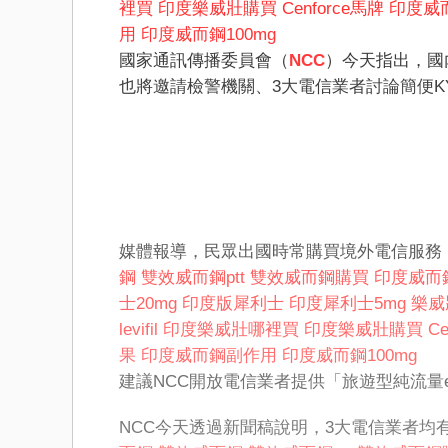
裡買
印度樂威壯購買
Cenforce馬牌
印度威
用
印度威而鋼100mg
國家通訊傳播委員會（
NCC
）今天指出，國
也將邀請檢警機關、3大電信業者討論簡便KYC（K
媒體報導，民眾出國時常購買境外電信服務
鋼
雙效威而鋼ptt
雙效威而鋼購買
印度威而
士20mg
印度版犀利士
印度犀利士5mg
樂威
levifil
印度樂威壯哪裡買
印度樂威壯購買
C
果
印度威而鋼副作用
印度威而鋼100mg
建議NCC開放電信業者提供「旅遊型純流量e
NCC今天透過新聞稿說明，3大電信業者均