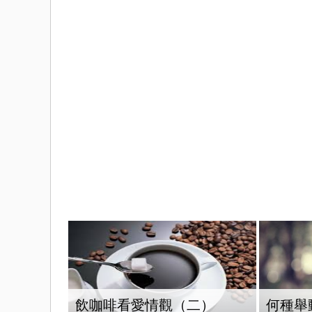
飲咖啡看愛情觀（二）
何種舉