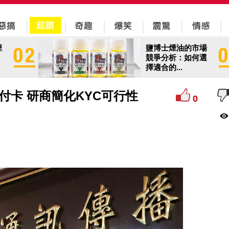
煙
鹽博士煙油的市場
競爭分析：如何選
擇適合的...
付卡 研商簡化KYC可行性
0