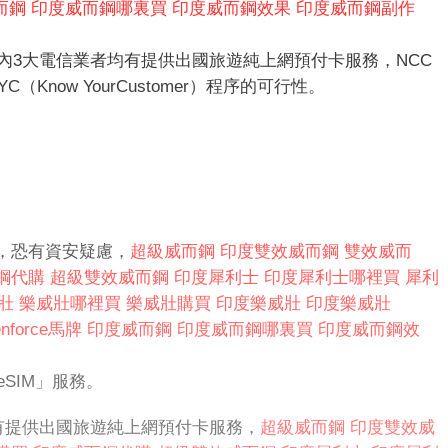
而鋼
印度威而鋼哪裏買
印度威而鋼效果
印度威而鋼副作
內3大電信業者均有提供出國旅遊純上網預付卡服務，NCC
now YourCustomer）程序的可行性。
，恐有資安疑慮，
超級威而鋼
印度雙效威而鋼
雙效威而
鋼代購
超級雙效威而鋼
印度犀利士
印度犀利士哪裡買
犀利
壯
樂威壯哪裡買
樂威壯購買
印度樂威壯
印度樂威壯
enforce馬牌
印度威而鋼
印度威而鋼哪裏買
印度威而鋼效
SIM」服務。
有提供出國旅遊純上網預付卡服務，
超級威而鋼
印度雙效威