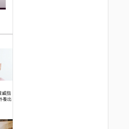
權威指
外養出