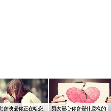
動會洩漏你正在暗戀
男友變心你會變什麼樣的