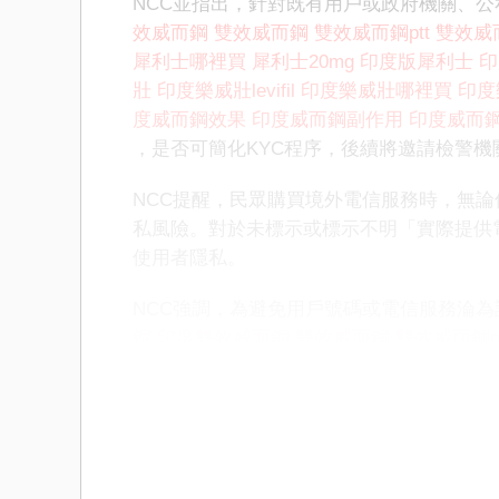
NCC並指出，針對既有用戶或政府機關、
效威而鋼
雙效威而鋼
雙效威而鋼ptt
雙效威
犀利士哪裡買
犀利士20mg
印度版犀利士
印
壯
印度樂威壯levifil
印度樂威壯哪裡買
印度
度威而鋼效果
印度威而鋼副作用
印度威而鋼1
，是否可簡化KYC程序，後續將邀請檢警機
NCC提醒，民眾購買境外電信服務時，無論
私風險。對於未標示或標示不明「實際提供
使用者隱私。
NCC強調，為避免用戶號碼或電信服務淪為
鋼
印度雙效威而鋼
雙效威而鋼
雙效威而鋼pt
利士
印度犀利士哪裡買
犀利士20mg
印度版
買
印度樂威壯
印度樂威壯levifil
印度樂威壯
鋼哪裏買
印度威而鋼效果
印度威而鋼副作
共同防制詐騙。