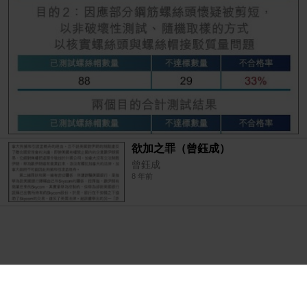
欲加之罪（曾鈺成）
曾鈺成
8 年前