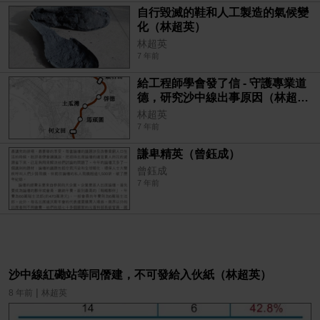
自行毀滅的鞋和人工製造的氣候變
化（林超英）
林超英
7 年前
給工程師學會發了信 - 守護專業道
德，研究沙中線出事原因（林超
英）
林超英
7 年前
謙卑精英（曾鈺成）
曾鈺成
7 年前
沙中線紅磡站等同僭建，不可發給入伙紙（林超英）
|
8 年前
林超英