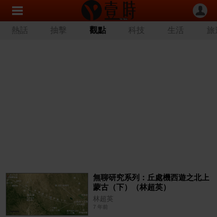
熱話
抽擊
觀點
科技
生活
旅
無聊研究系列：丘處機西遊之北上
蒙古（下）（林超英）
林超英
7 年前