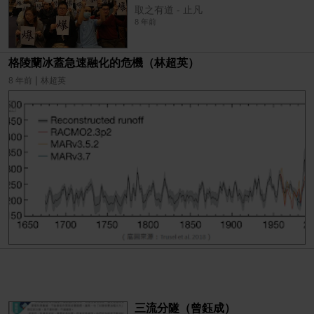
取之有道 - 止凡
8 年前
格陵蘭冰蓋急速融化的危機（林超英）
|
8 年前
林超英
三流分隧（曾鈺成）