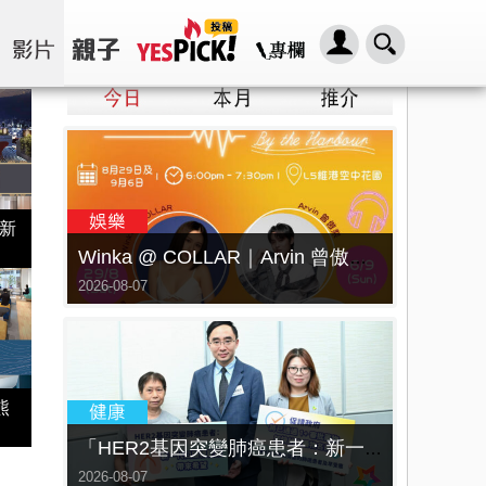
星新
Winka @ COLLAR｜Arvin 曾傲棐｜Dark 黃明德｜表妹 Ｍona 8月29日起登陸L5維港空中花園 | wwwtc mall 首度呈獻「Music Wave By The Harbo
2026-08-07
熊
「HER2基因突變肺癌患者：新一代口服標靶藥帶來希望」， 促請政府加快納入藥物名冊，助患者及早受惠
2026-08-07