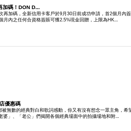
碼！DON D...
次再加碼，全新信用卡客戶於9月30日前成功申請，首2個月內
首4個月內之任何合資格簽賬可獲2.5%現金回贈，上限為HK...
酒店優惠碼
信大家都被無數的經典對白和歌詞感動，你又有沒有想念一眾主角，希
意為「老婆」、「老公」們揭開各個經典場面中的拍攝場地和附...