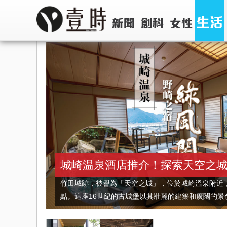
城崎温泉酒店推介！探索天空之城
竹田城跡，被譽為「天空之城」，位於城崎溫泉附近
點。這座16世紀的古城堡以其壯麗的建築和廣闊的景色