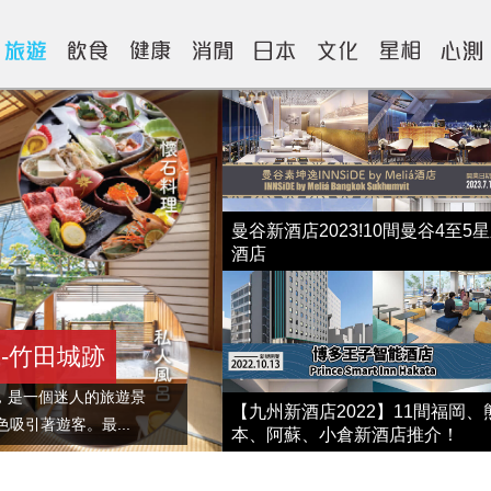
曼谷新酒店2023!10間曼谷4至5
酒店
-竹田城跡
，是一個迷人的旅遊景
【九州新酒店2022】11間福岡、
吸引著遊客。最...
本、阿蘇、小倉新酒店推介！