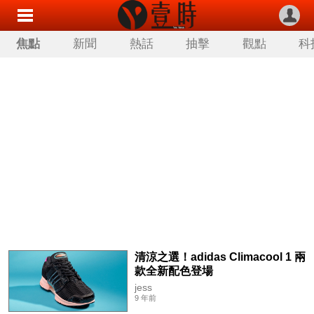
焦點
新聞
熱話
抽擊
觀點
科
清涼之選！adidas Climacool 1 兩
款全新配色登場
jess
9 年前