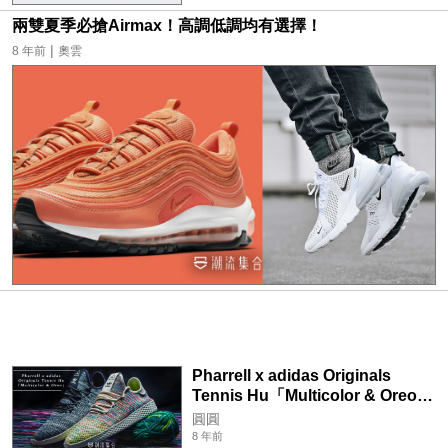
兩雙夏季必搶Airmax！高調低調均有選擇！
|
8 年前
奧雲
Pharrell x adidas Originals
Tennis Hu「Multicolor & Oreo」
聯乘配色正式登場！
圓圓
8 年前