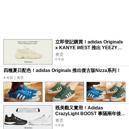
立即登記購買！adidas Originals
x KANYE WEST 推出 YEEZY
500 Supermoon Yellow！
奧雲
8 年前
四種夏日配色！adidas Originals 推出復古版Nizza系列！
|
8 年前
奧雲
既美觀又實用！Adidas
CrazyLight BOOST 事隔兩年後回
歸！
奧雲
8 年前