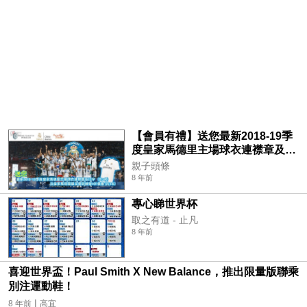
【會員有禮】送您最新2018-19季
度皇家馬德里主場球衣連襟章及印
字 (共3名) 及皇家馬德里基金會訓
親子頭條
練營9折優惠(共3名)
8 年前
專心睇世界杯
取之有道 - 止凡
8 年前
喜迎世界盃！Paul Smith X New Balance，推出限量版聯乘
別注運動鞋！
|
8 年前
高宜