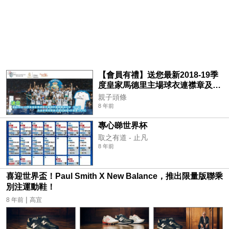
【會員有禮】送您最新2018-19季
度皇家馬德里主場球衣連襟章及印
字 (共3名) 及皇家馬德里基金會訓
親子頭條
練營9折優惠(共3名)
8 年前
專心睇世界杯
取之有道 - 止凡
8 年前
喜迎世界盃！Paul Smith X New Balance，推出限量版聯乘
別注運動鞋！
|
8 年前
高宜