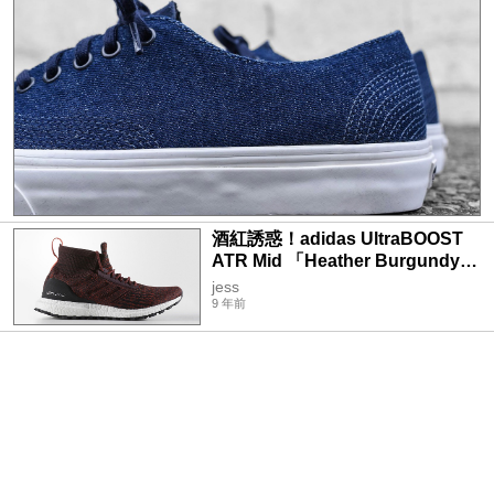
酒紅誘惑！adidas UltraBOOST
ATR Mid 「Heather Burgundy」
配色率先曝光
jess
9 年前