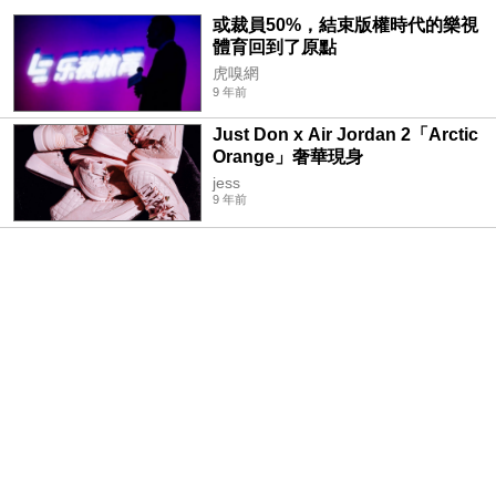
或裁員50%，結束版權時代的樂視
體育回到了原點
虎嗅網
9 年前
Just Don x Air Jordan 2「Arctic
Orange」奢華現身
jess
9 年前