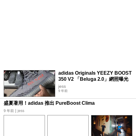
adidas Originals YEEZY BOOST
350 V2 「Beluga 2.0」網照曝光
jess
9 年前
盛夏著用！adidas 推出 PureBoost Clima
|
9 年前
jess