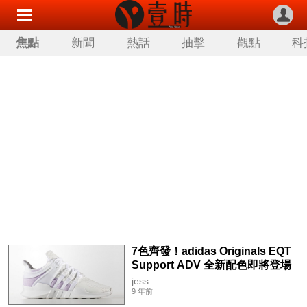
焦點
新聞
熱話
抽擊
觀點
科
7色齊發！adidas Originals EQT
Support ADV 全新配色即將登場
jess
9 年前