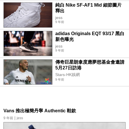
純白 Nike SF-AF1 Mid 細節圖片
釋出
jess
9 年前
adidas Originals EQT 93/17 黑白
新色曝光
jess
9 年前
傳奇巨星朗拿度應夢想基金會邀請
5月27日訪港
Stars-HK娛網
9 年前
Vans 推出極簡丹寧 Authentic 鞋款
|
9 年前
jess