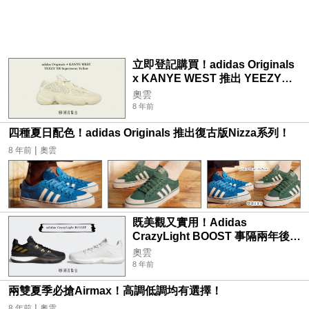
立即登記購買！adidas Originals
x KANYE WEST 推出 YEEZY
500 Supermoon Yellow！
奧雲
8 年前
四種夏日配色！adidas Originals 推出復古版Nizza系列！
|
8 年前
奧雲
既美觀又實用！Adidas
CrazyLight BOOST 事隔兩年後回
歸！
奧雲
8 年前
兩雙夏季必搶Airmax！高調低調均有選擇！
|
8 年前
奧雲