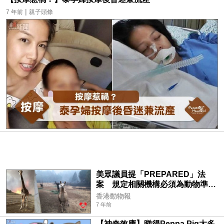
|
7 年前
親子頭條
美眾議員提「PREPARED」法
案 規定相關機構必須為動物準備
事故逃生安排
香港動物報
7 年前
【神奇效應】睇得Peppa Pig太多