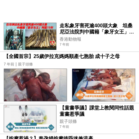
走私象牙害死逾400頭大象 坦桑
尼亞法院判中國籍「象牙女王」監
禁15年
香港動物報
7 年前
【全國首宗】25歲伊拉克媽媽順產七胞胎 成十子之母
|
7 年前
親子頭條
【童書爭議】課堂上教閱同性話題
童書惹爭議
親子頭條
7 年前
【按摩惹禍？】泰孕婦按摩後昏迷兼流產