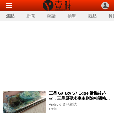
焦點
新聞
熱話
抽擊
觀點
科
三星 Galaxy S7 Edge 當機後起
火，三星原要求事主刪除相關帖
文！
Android 資訊雜誌
8 年前