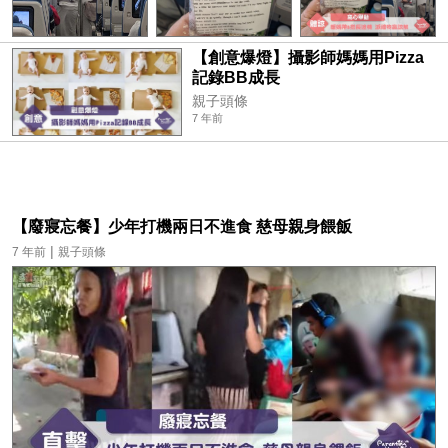
【創意爆燈】攝影師媽媽用Pizza
記錄BB成長
親子頭條
7 年前
【廢寢忘餐】少年打機兩日不進食 慈母親身餵飯
|
7 年前
親子頭條