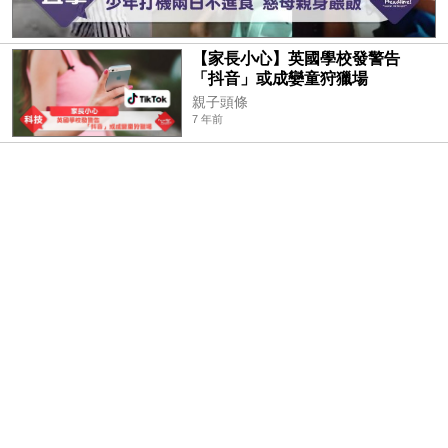
【家長小心】英國學校發警告
「抖音」或成孌童狩獵場
親子頭條
7 年前