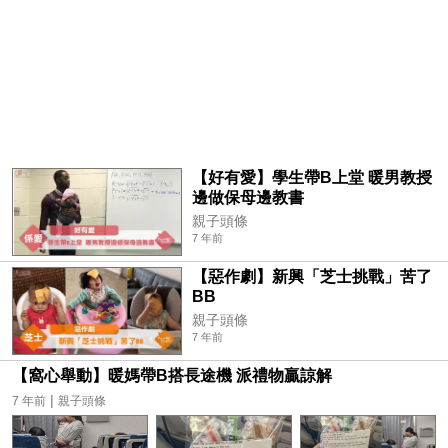
【好有愛】學生帶B上堂 暖男教授
邊做保母邊教書
親子頭條
7 年前
【惡作劇】新興「芝士挑戰」苦了
BB
親子頭條
7 年前
【窩心舉動】暖媽帶B搭長途機 派禮物贏諒解
|
7 年前
親子頭條