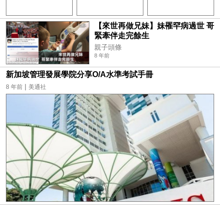
【來世再做兄妹】妹罹罕病過世 哥
緊牽伴走完餘生
親子頭條
8 年前
新加坡管理發展學院分享O/A水準考試手冊
|
8 年前
美通社