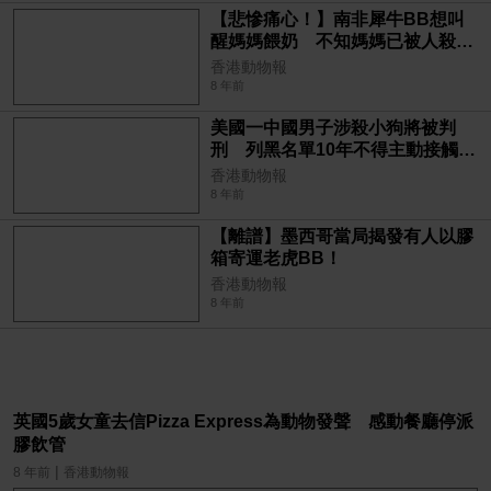
【悲慘痛心！】南非犀牛BB想叫
醒媽媽餵奶 不知媽媽已被人殺死
取犀角
香港動物報
8 年前
美國一中國男子涉殺小狗將被判
刑 列黑名單10年不得主動接觸動
物
香港動物報
8 年前
【離譜】墨西哥當局揭發有人以膠
箱寄運老虎BB！
香港動物報
8 年前
英國5歲女童去信Pizza Express為動物發聲 感動餐廳停派
膠飲管
|
8 年前
香港動物報