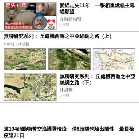
愛貓走失11年 一張相重燃貓主尋
貓願望
香港動物報
6 年前
無聊研究系列： 丘處機西遊之中亞絲綢之路（上）
|
6 年前
林超英
無聊研究系列： 丘處機西遊之中亞
絲綢之路（下）
林超英
6 年前
逾104頭動物曾交漁護署檢疫 僅6頭貓狗驗出陽性 最長檢
疫達21日