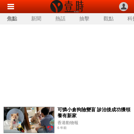
焦點
新聞
熱話
抽擊
觀點
科
可憐小倉狗險變盲 診治後成功獲領
養有新家
香港動物報
6 年前