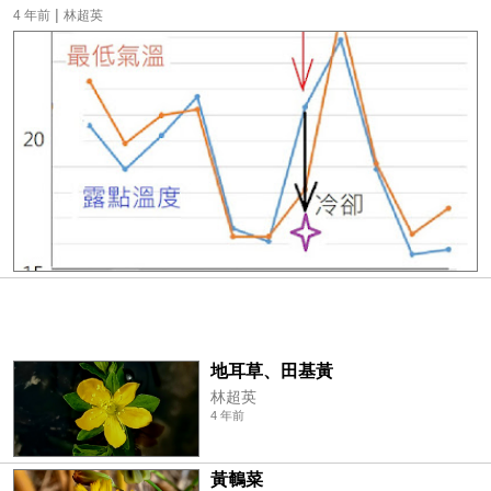
|
4 年前
林超英
地耳草、田基黃
林超英
4 年前
黃鵪菜