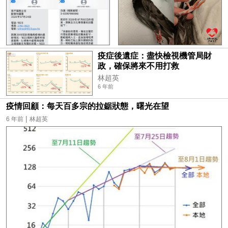
疫症後遺症：盡快檢視機管局財
政，確保將來不用打救
林超英
6 年前
疫情回顧：每天百多宗的拉鋸狀態，曙光在望
|
6 年前
林超英