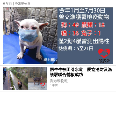
|
6 年前
香港動物報
兩牛牛被困引水道 愛協消防及漁
護署聯合營救成功
香港動物報
6 年前