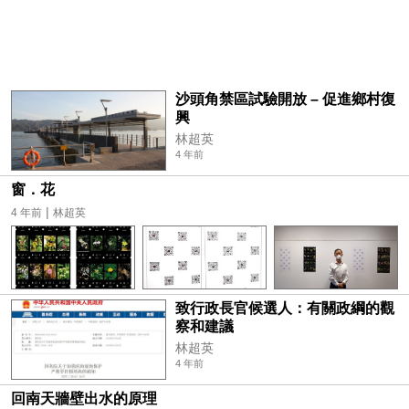
沙頭角禁區試驗開放 – 促進鄉村復
興
林超英
4 年前
窗．花
|
4 年前
林超英
致行政長官候選人：有關政綱的觀
察和建議
林超英
4 年前
回南天牆壁出水的原理