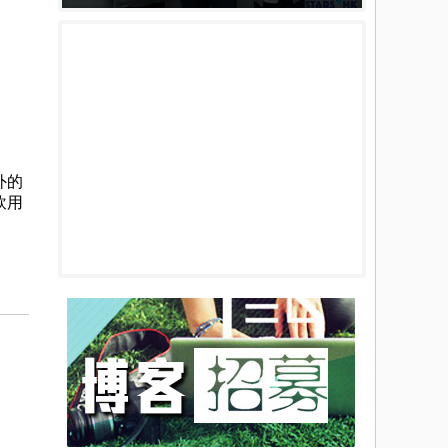
外的
飲用