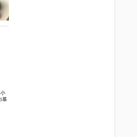
和小
力慕