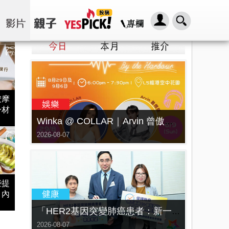
按摩
身材
Winka @ COLLAR｜Arvin 曾傲棐｜Dark 黃明德｜表妹 Ｍona 8月29日起登陸L5維港空中花園 | wwwtc mall 首度呈獻「Music Wave By The Harbo
2026-08-07
些提
，內
「HER2基因突變肺癌患者：新一代口服標靶藥帶來希望」， 促請政府加快納入藥物名冊，助患者及早受惠
2026-08-07