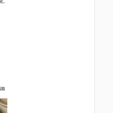
化。
減脂