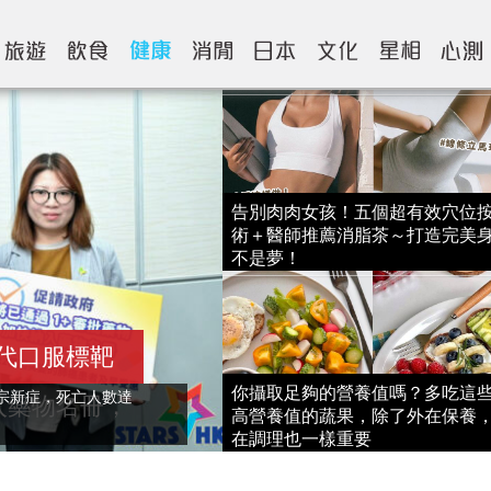
告別肉肉女孩！五個超有效穴位
術＋醫師推薦消脂茶～打造完美
不是夢！
一代口服標靶
你攝取足夠的營養值嗎？多吃這
1宗新症，死亡人數達
入藥物名冊，
高營養值的蔬果，除了外在保養
在調理也一樣重要