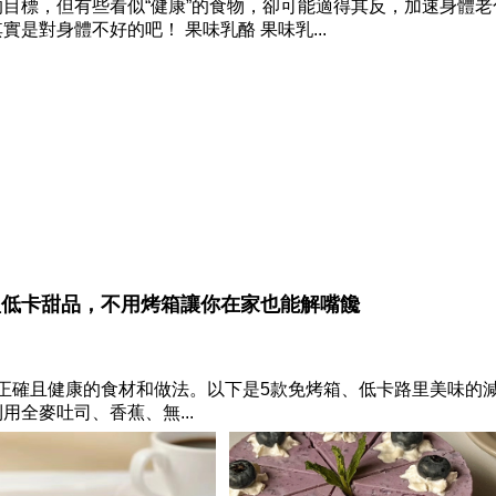
目標，但有些看似“健康”的食物，卻可能適得其反，加速身體老
是對身體不好的吧！ 果味乳酪 果味乳...
盈低卡甜品，不用烤箱讓你在家也能解嘴饞
正確且健康的食材和做法。以下是5款免烤箱、低卡路里美味的
用全麥吐司、香蕉、無...