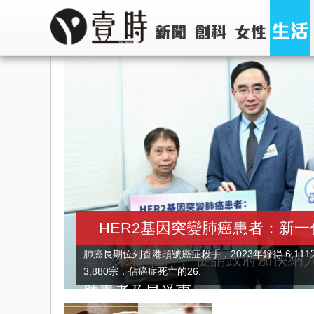
「HER2基因突變肺癌患者：新
肺癌長期位列香港頭號癌症殺手，2023年錄得 6,11
藥帶來希望」， 促請政府加快納
3,880宗，佔癌症死亡的26.
助患者及早受惠