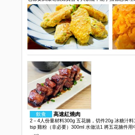
高速紅燒肉
2－4人份量材料300g 五花腩，切件20g 冰糖汁料1 tbsp
tsp 雞粉（非必要）300ml 水做法1 將五花腩件用中