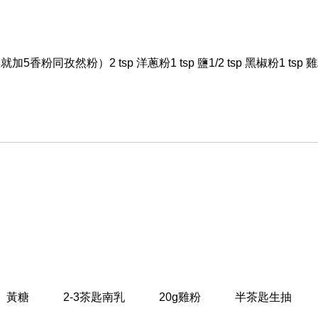
 (無就加5香粉同孜然粉）2 tsp 洋蔥粉1 tsp 鹽1/2 tsp 黑椒粉1 tsp 
試味）黃糖 2-3茶匙南乳 20g雞粉 半茶匙生抽