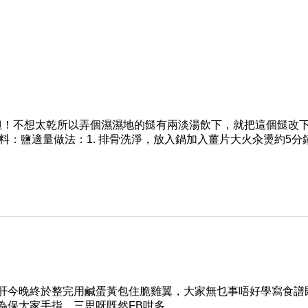
但！不想太乾所以弄個濕濕地的餸有兩淡湯飲下，就把這個餸改
料：鹽適量做法：1. 排骨洗淨，放入鍋加入薑片大火汆燙約5分
肝今晚終於整完用鹹蛋黃包住脆雞翼，大家無乜事唔好學寫食譜
大家手指，三思呀既然FB咁多...