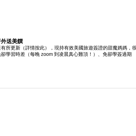
軒外送美饌
策有所更新（詳情按此），現持有效美國旅遊簽證的甜魔媽媽，
學習時差（每晚 zoom 到凌晨真心難頂！）、免卻學簽過期