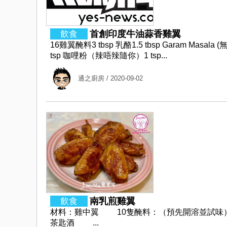
首創印度牛油蒜香雞翼
16雞翼醃料3 tbsp 乳酪1.5 tbsp Garam Masala
tsp 咖哩粉（辣唔辣隨你）1 tsp...
通之廚房
/ 2020-09-02
南乳煎雞翼
材料：雞中翼 10隻醃料：（預先開溶並
茶匙酒 ...