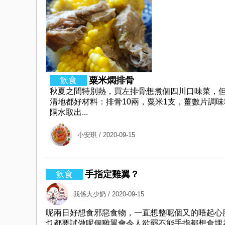
粟米燜排骨
秋夏之間特別熱，買左排骨想煮個四川口味菜，
清地都好材料：排骨10兩，粟米1支，薑數片調味
隔水取出...
小安琪
/ 2020-09-15
手指定雞翼？
我係大少奶
/ 2020-09-15
呢兩日好想食邪惡食物，一直想整呢個又的唔起心
乜都要試做呢個雞翼會令人欲罷不能手指都想食埋為保