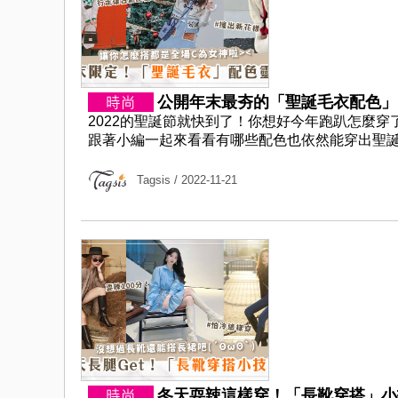
公開年末最夯的「聖誕毛衣配色」圖
2022的聖誕節就快到了！你想好今年跑趴怎麼穿了
跟著小編一起來看看有哪些配色也依然能穿出聖誕氣息
Tagsis
/ 2022-11-21
冬天耍辣這樣穿！「長靴穿搭」小技