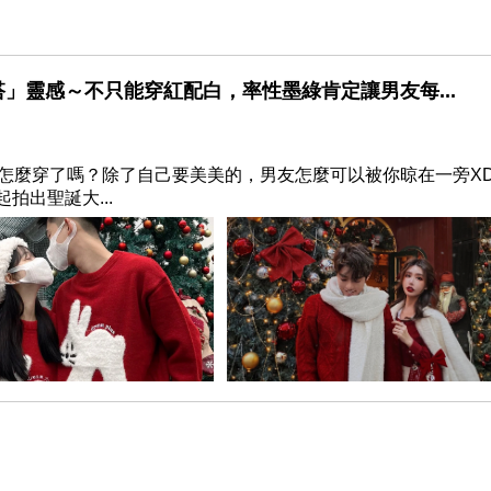
搭」靈感～不只能穿紅配白，率性墨綠肯定讓男友每...
會要怎麼穿了嗎？除了自己要美美的，男友怎麼可以被你晾在一旁X
出聖誕大...