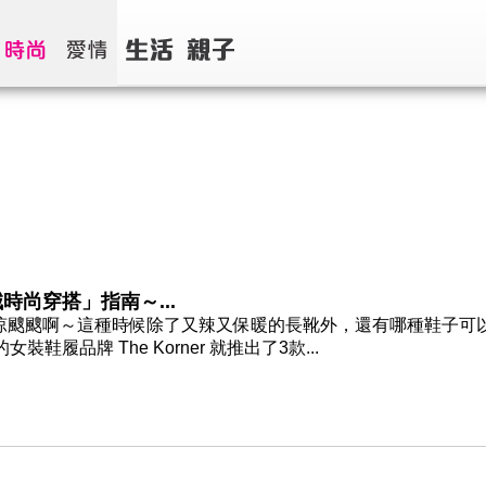
時尚穿搭」指南～...
點涼颼颼啊～這種時候除了又辣又保暖的長靴外，還有哪種鞋子可
履品牌 The Korner 就推出了3款...