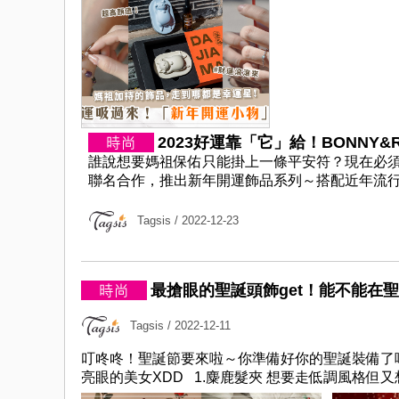
2023好運靠「它」給！BONNY&RE
誰說想要媽祖保佑只能掛上一條平安符？現在必須跟
聯名合作，推出新年開運飾品系列～搭配近年流行的水
Tagsis
/ 2022-12-23
最搶眼的聖誕頭飾get！能不能在
Tagsis
/ 2022-12-11
叮咚咚！聖誕節要來啦～你準備好你的聖誕裝備了
亮眼的美女XDD 1.麋鹿髮夾 想要走低調風格但又想