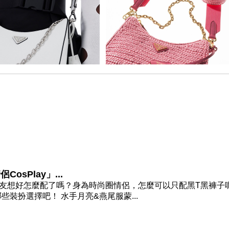
sPlay」...
逼近中，你跟男友想好怎麼配了嗎？身為時尚圈情侶，怎麼可以只配黑T黑褲子
裝扮選擇吧！ 水手月亮&燕尾服蒙...