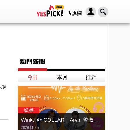
以穿
Winka @ COLLAR｜Arvin 曾傲棐｜Dark 黃明德｜表妹 Ｍona 8月29日起登陸L5維港空中花園 | wwwtc mall 首度呈獻「Music Wave By The Harbo
2026-08-07