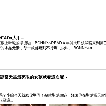
ADx大甲...
上時髦的潮流啦！BONNY&READ今年與大甲鎮瀾宮來到第
晶元素，每一款都燒到不行啊（尖叫） BONNY&a...
聖誕當天當最亮眼的女孩就看這次囉～
嗎？小編今天就給你準備了幾款聖誕頭飾，好讓你在聖誕當天當
要過...