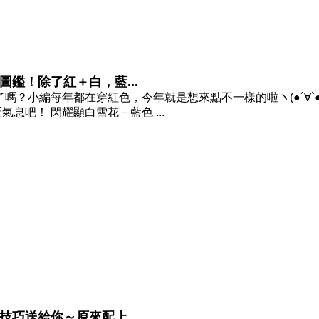
鑑！除了紅＋白，藍...
嗎？小編每年都在穿紅色，今年就是想來點不一樣的啦ヽ(●´∀`●
吧！ 閃耀顯白雪花－藍色 ...
巧送給你～原來配上...