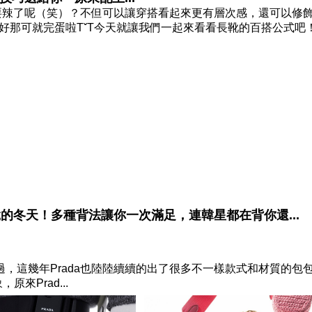
耍辣了呢（笑）？不但可以讓穿搭看起來更有層次感，還可以修
好那可就完蛋啦TˇT今天就讓我們一起來看看長靴的百搭公式吧！
髦的冬天！多種背法讓你一次滿足，連韓星都在背你還...
種草過，這幾年Prada也陸陸續續的出了很多不一樣款式和材質的包
來Prad...