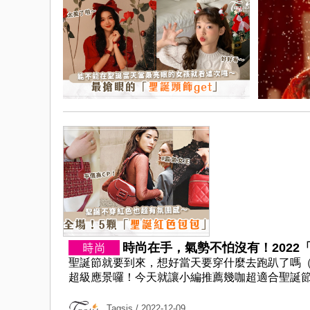
時尚在手，氣勢不怕沒有！2022「
聖誕節就要到來，想好當天要穿什麼去跑趴了嗎
超級應景囉！今天就讓小編推薦幾咖超適合聖誕節帶去
Tagsis
/ 2022-12-09