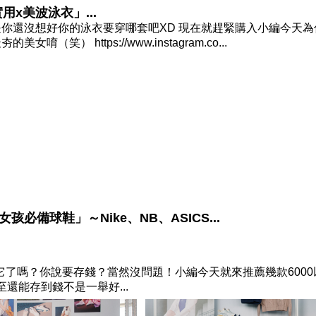
用x美波泳衣」...
你還沒想好你的泳衣要穿哪套吧XD 現在就趕緊購入小編今天為
 https://www.instagram.co...
孩必備球鞋」～Nike、NB、ASICS...
掉它了嗎？你說要存錢？當然沒問題！小編今天就來推薦幾款6000
還能存到錢不是一舉好...