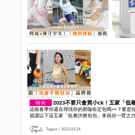
2023不要只會買小ck！五家「低奢
這個春季你還在尋找你的那咖命定包嗎><？要是
就讓以下這五家「低奢評價包包」來祝你一臂之力吧(*´з｀*)
Tagsis
/ 2023-03-24