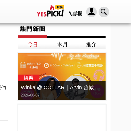
我們
Winka @ COLLAR｜Arvin 曾傲棐｜Dark 黃明德｜表妹 Ｍona 8月29日起登陸L5維港空中花園 | wwwtc mall 首度呈獻「Music Wave By The Harbo
2026-08-07