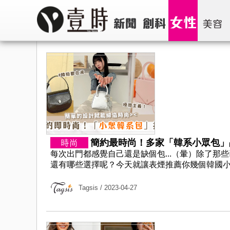
簡約最時尚！多家「韓系小眾包」品牌
每次出門都感覺自己還是缺個包...（暈）除了那
還有哪些選擇呢？今天就讓表煙推薦你幾個韓國小眾包
Tagsis
/ 2023-04-27