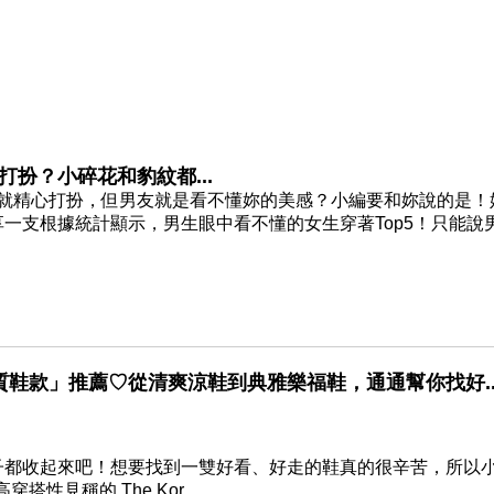
扮？小碎花和豹紋都...
明就精心打扮，但男友就是看不懂妳的美感？小編要和妳說的是！
分享一支根據統計顯示，男生眼中看不懂的女生穿著Top5！只能說
鞋款」推薦♡從清爽涼鞋到典雅樂福鞋，通通幫你找好..
靴子都收起來吧！想要找到一雙好看、好走的鞋真的很辛苦，所以
見稱的 The Kor...