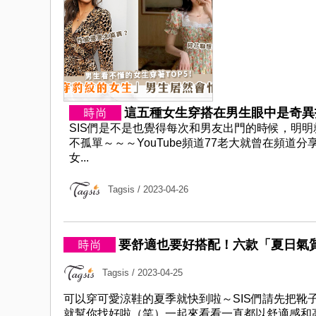
這五種女生穿搭在男生眼中是奇異打
SIS們是不是也覺得每次和男友出門的時候，明
不孤單～～～YouTube頻道77老大就曾在頻道
女...
Tagsis
/ 2023-04-26
要舒適也要好搭配！六款「夏日氣質
Tagsis
/ 2023-04-25
可以穿可愛涼鞋的夏季就快到啦～SIS們請先把
就幫你找好啦（笑）一起來看看一直都以舒適感和高穿搭性