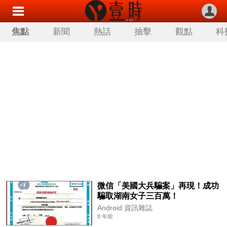
焦點
新聞
熱話
抽擊
觀點
科
微信「美國大兵騙案」再現！成功
騙取湖南女子三百萬！
Android 資訊雜誌
8 年前