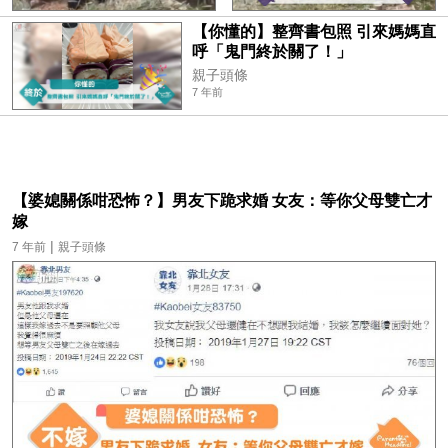
【你懂的】整齊書包照 引來媽媽直
呼「鬼門終於關了！」
親子頭條
7 年前
【婆媳關係咁恐怖？】男友下跪求婚 女友：等你父母雙亡才
嫁
|
7 年前
親子頭條