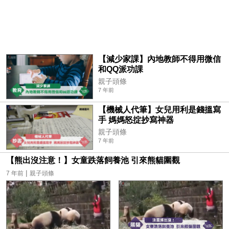
【減少家課】內地教師不得用微信
和QQ派功課
親子頭條
7 年前
【機械人代筆】女兒用利是錢搵寫
手 媽媽怒掟抄寫神器
親子頭條
7 年前
【熊出沒注意！】女童跌落飼養池 引來熊貓圍觀
|
7 年前
親子頭條