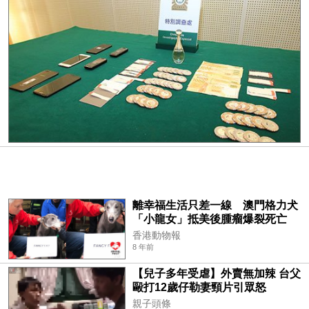
離幸福生活只差一線 澳門格力犬
「小龍女」抵美後腫瘤爆裂死亡
香港動物報
8 年前
【兒子多年受虐】外賣無加辣 台父
毆打12歲仔勒妻頸片引眾怒
親子頭條