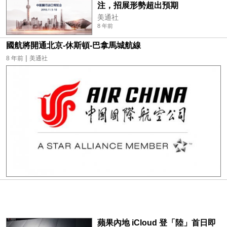
注，招展形勢超出預期
美通社
8 年前
國航將開通北京-休斯頓-巴拿馬城航線
|
8 年前
美通社
蘋果內地 iCloud 登「陸」首日即