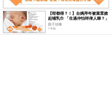
【咁都得？！】台媽拜年被當眾掀
起哺乳巾 「生過仲怕咩俾人睇？」
親子頭條
7 年前