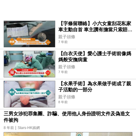
【字條留聯絡】小六女童刮花私家
車主動自首 車主讚有擔當只索賠一
蚊
親子頭條
7 年前
【白衣天使】愛心護士手術前像媽
媽般安撫病童
親子頭條
7 年前
【水果手術】為水果做手術成了親
子活動的一部分
親子頭條
8 年前
三男女涉犯罪集團、詐騙、使用他人身份證明文件及偽造文
件被拘
|
8 年前
Stars-HK娛網