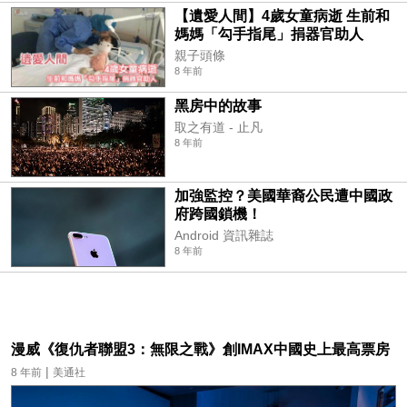
【遺愛人間】4歲女童病逝 生前和
媽媽「勾手指尾」捐器官助人
親子頭條
8 年前
黑房中的故事
取之有道 - 止凡
8 年前
加強監控？美國華裔公民遭中國政
府跨國鎖機！
Android 資訊雜誌
8 年前
漫威《復仇者聯盟3：無限之戰》創IMAX中國史上最高票房
|
8 年前
美通社