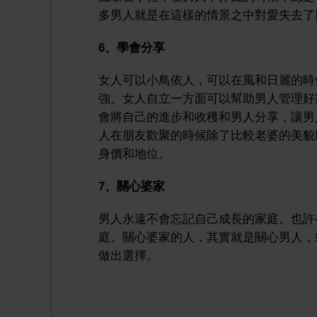
多男人就是在這樣的情景之中對愛失去
6、學會分享
女人可以小鳥依人，可以在風和日麗的時
強。女人自立一方面可以幫助男人管理好
會將自己的進步和收穫和男人分享，讓男
人在朋友歡聚的時候除了比較老婆的美貌
身價和地位。
7、關心婆家
男人永遠不會忘記自己成長的家庭。也許
庭。關心婆家的人，其實就是關心男人，
做出選擇。