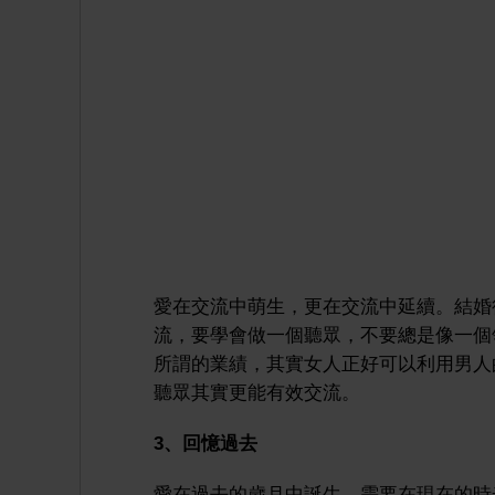
愛在交流中萌生，更在交流中延續。結婚
流，要學會做一個聽眾，不要總是像一個
所謂的業績，其實女人正好可以利用男人
聽眾其實更能有效交流。
3、回憶過去
愛在過去的歲月中誕生，需要在現在的時