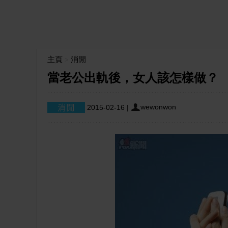
主頁
消閒
>
當老公出軌後，女人該怎樣做？
wewonwon
2015-02-16
|