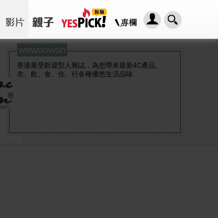
wewonwon
香港最受歡迎型人雜誌，為您帶來最新4C產品、
衣、飲、食、住、行各種優悠生活品味