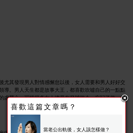
後尤其發現男人對情感懈怠以後，女人需要和男人好好交
領導。男人天生都是故事大王，都喜歡吹噓自己的一點點
的虛榮心，可惜很多女人總是在發號施令，忘記了做一個
喜歡這篇文章嗎？
當老公出軌後，女人該怎樣做？
光中把握，更需要在未來的日子裡纏綿成淡淡的柔情。學