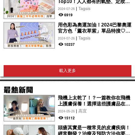
Top10！人人都有的氣墊、定妝噴
霧、保養品～幫你找到最值得入手
|
Tagsis
2024-07-26
的好物♡
6919
用色彩為奧運加油！2024巴黎奧運
官方色「薰衣草紫」單品特搜♡讓
你從頭到腳、隨時充滿奧運氛圍～
|
Tagsis
2024-07-26
10237
載入更多
飛機上太乾了！？一篇教你在飛機
上護膚保養！選擇這些護膚品在飛
機上使用吧！
|
高宜
2024-05-26
15112
頭瘡其實是一種常見的皮膚疾病！
經常翻發？治療及預防方法你要