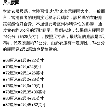
尺=腰圍
對於衣服尺碼，大陸習慣以“尺”來表示腰圍大小。一般而
言，當消費者的腰圍接近標示尺碼時，該尺碼的衣服應
該就能恰好合身。不過也要考慮到布料彈性的影響，通
常會有約3公分的浮動範圍。舉例來說，如果個人腰圍是
74公分（約28英寸），按照尺寸表，最貼近的應該是2尺
2碼，代表腰圍約72公分。由於衣服有一定彈性，74公分
的腰圍穿2尺2應該也是恰當的。
■68
厘米
■1
尺
9●22
英寸
■70
厘米
■2
尺
●24
英寸
■72
厘米
■2
尺
1●26
英寸
■74
厘米
■2
尺
2●28
英寸
■76
厘米
■2
尺
3●29
英寸
■78
厘米
■2
尺
35●30
英寸
■80
厘米
■2
尺
4●31
英寸
■82
厘米
■2
尺
45●32
英寸