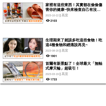
家裡有這些東西！其實都在偷偷傷
害你的健康~快來檢查自己有沒有
犯吧！
|
高宜
2023-10-22
2103
生理期來了就該多吃這些食物！吃
這4種食物和經痛說再見~
|
高宜
2023-08-20
1901
首爾有新景點了！全球最大「無軸
式摩天輪」超吸引！
|
高宜
2023-03-19
1733