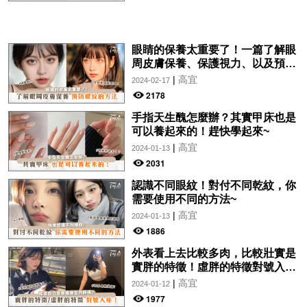
眼睛的保養太重要了！一篇了解眼
周皮膚保養、保護視力、以及預防
眼紋的方法~
|
高宜
2024-02-17
2178
手指天生醜怎麼辦？其實甲床也是
可以養起來的！趕快學起來~
|
高宜
2024-01-13
2031
認識不同眼紋！對付不同乾紋，你
需要使用不同的方法~
|
高宜
2024-01-13
1886
外表看上去比較多肉，比較壯實是
實胖的特徵！虛胖的特徵對號入
座！
|
高宜
2024-01-12
1977