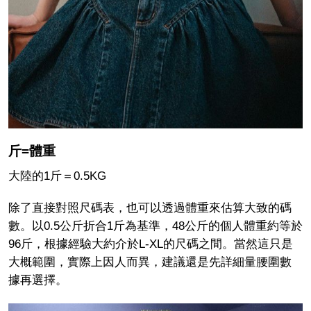
斤=體重
大陸的
1
斤＝
0.5KG
除了直接對照尺碼表，也可以透過體重來估算大致的碼
數。以0.5公斤折合1斤為基準，48公斤的個人體重約等於
96斤，根據經驗大約介於L-XL的尺碼之間。當然這只是
大概範圍，實際上因人而異，建議還是先詳細量腰圍數
據再選擇。