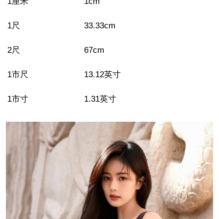
1
厘米
1cm
1
尺
33.33cm
2
尺
67cm
1
市尺
13.12
英寸
1
市寸
1.31
英寸