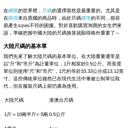
在
網購
的世界裡，
尺碼
的選擇當然是最重要的。尤其是
在
購買
來自異國的商品時，由於尺碼
標準
的不同，很容
易產生sizes不符的困擾。對於喜歡購買淘寶的女生們來
說，準確把握中國大陸的尺碼換算就顯得格外重要了～
大陸尺碼的基本單
我們先來了解大陸尺碼的基本單位。在大陸重量通常是
以"斤"和"市斤"為計量單位，1斤相當於0.5公斤。而長度
單位則使用“尺”和“市尺”，1尺約等於33.33公分或13.12英
寸。這些傳統單位雖然已在現代生活中漸被公制單位取
代，但在服裝尺碼上卻仍廣為使用。
大陸尺碼
港澳台尺碼
1
斤＝
10
兩半斤
= 5
兩
0.5
公斤