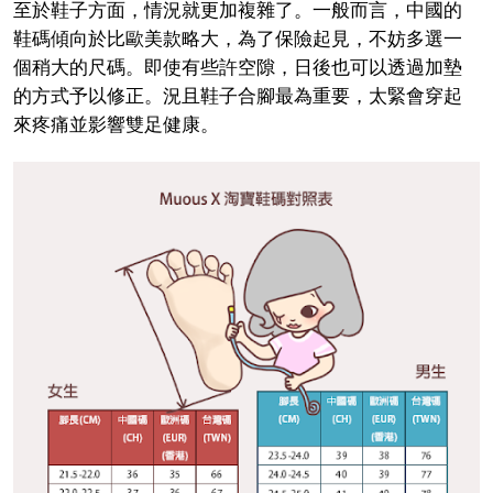
至於鞋子方面，情況就更加複雜了。一般而言，中國的
鞋碼傾向於比歐美款略大，為了保險起見，不妨多選一
個稍大的尺碼。即使有些許空隙，日後也可以透過加墊
的方式予以修正。況且鞋子合腳最為重要，太緊會穿起
來疼痛並影響雙足健康。