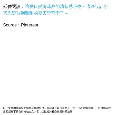
延伸閱讀：
讓夏日變得涼爽的清新感小物～這些設計小
巧思讓熱到難耐的夏天變可愛了～
Source：Pinterest
以上文章由作者特約撰寫或授權提供，內容謹反映作者意見，並不代表本網立場。任何機構未經
書面授權不得自行轉載全文內容，但歡迎於社交媒體轉載連結。