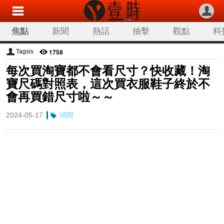
焦點
新聞
熱話
抽擊
觀點
科
1758
Tagsis
每次買淘寶都不會看尺寸？快收藏！淘
寶尺碼對照表，這次買衣服鞋子終於不
會再買錯尺寸啦～～
2024-05-17
消閒