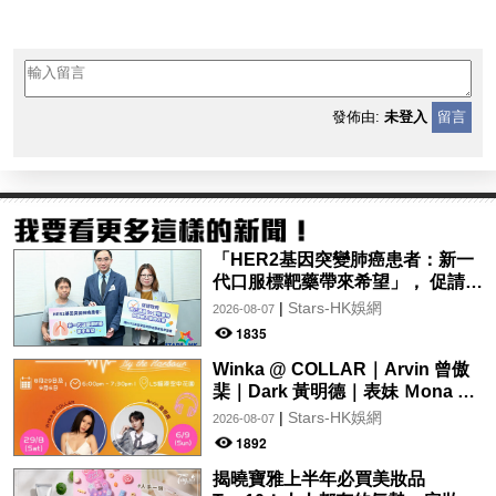
發佈由:
未登入
留言
「HER2基因突變肺癌患者：新一
代口服標靶藥帶來希望」， 促請政
府加快納入藥物名冊，助患者及早
|
Stars-HK娛網
2026-08-07
受惠
1835
Winka @ COLLAR｜Arvin 曾傲
棐｜Dark 黃明德｜表妹 Ｍona 8
月29日起登陸L5維港空中花園 |
|
Stars-HK娛網
2026-08-07
wwwtc mall 首度呈獻「Music
1892
Wave By The Harbo
揭曉寶雅上半年必買美妝品