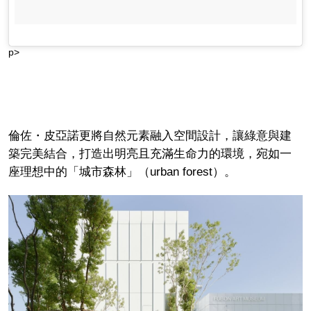
p>
倫佐・皮亞諾更將自然元素融入空間設計，讓綠意與建
築完美結合，打造出明亮且充滿生命力的環境，宛如一
座理想中的「城市森林」（urban forest）。