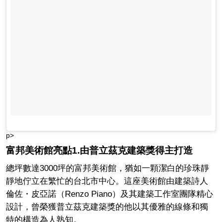
p>
富邦美術館亮點1.由普立茲克建築獎得主打造
總坪數達3000坪的富邦美術館，猶如一顆潔白的珍珠靜
靜地佇立在繁忙的台北市中心。這座美術館由建築詩人
倫佐・皮亞諾（Renzo Piano）及其建築工作室團隊精心
設計，曾榮獲普立茲克建築獎的他以其優雅的線條和獨
特的構造為人熟知。