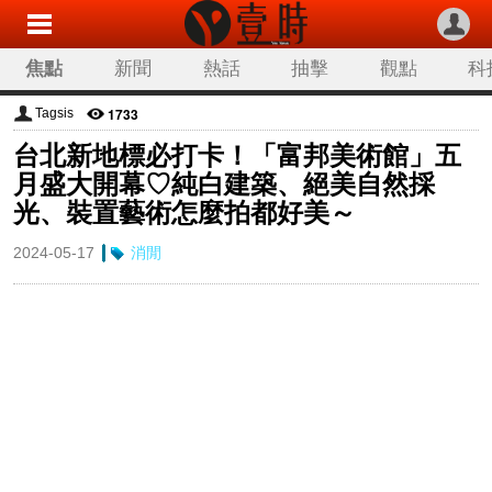
焦點
新聞
熱話
抽擊
觀點
科
1733
Tagsis
台北新地標必打卡！「富邦美術館」五
月盛大開幕♡純白建築、絕美自然採
光、裝置藝術怎麼拍都好美～
2024-05-17
消閒