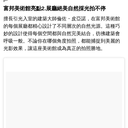
富邦美術館亮點2.展廳絕美自然採光拍不停
擅長引光入室的建築大師倫佐・皮亞諾，在富邦美術館
的每個展廳都精心設計了不同層次的自然光源。這種巧
妙的設計使得每個空間都與自然完美結合，彷彿建築會
呼吸一般。不論你在哪個角度拍照，都能捕捉到美麗的
光影效果，讓這座美術館成為真正的拍照勝地。