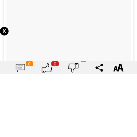
0
0
p>
富邦美術館亮點3.各種高品質藝術展覽
目前，富邦美術館戶外展出著葉普・海恩的裝置藝術作
品《改良式社交椅》，為公共空間增添趣味和互動性。
室內則展有台灣藝術家洪易和日本動態雕塑家新宮晉等
人的精彩作品。這些展覽將從2024年1月1日持續至12月
31日，為期整整一年，讓觀眾能夠長時間欣賞並感受這
些藝術傑作的魅力！