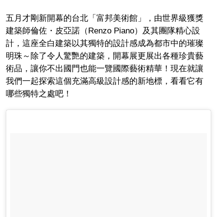
五月才剛新開幕的台北「富邦美術館」，由世界級獲獎
建築師倫佐・皮亞諾（Renzo Piano）及其團隊精心設
計，這座全白建築以其獨特的設計感成為都市中的璀璨
明珠～除了令人驚艷的建築，開幕展更展出各種珍貴藝
術品，讓你不出國門也能一覽國際藝術精華！現在就讓
我們一起探索這個充滿高級設計感的新地標，看看它有
哪些獨特之處吧！