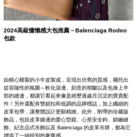
2024高級慵懶感大包推薦－Balenciaga Rodeo
包款
由精心鞣製的小牛皮製成，呈現出仿舊的質感，襯托出
從容隨性的氛圍～軟化滾邊、刻意的褶皺以及包身上半
部的縫邊，都讓它看起來像是經歷過歲月沉淀的寶貴配
件！另外還配有雙鎖扣和低調的品牌標誌，加上纖細的
皮革包帶，讓整體設計更顯精緻。此外，附帶的珍藏版
飾品，包括皮革鑲邊的愛心型鏡、心形安全鉤、鎖鑰鏈
飾、紀念品式吊飾以及 Balenciaga 的皮革吊牌，都為它
增添了一絲特別的奢華感。