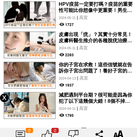
HPV疫苗一定要打嗎？疫苗的重要
性可能比你想像中更重要！男生也
需要打嗎？
|
高宜
2024-05-11
1727
皮膚出現「疣」？其實十分常見！
皮膚科醫生推介的各種脫疣治療方
法分析！讓你一文了解~
|
高宜
2024-05-11
2283
你的子宮在求救！這些信號就在告
訴你子宮出問題了！養好子宮的方
法，女生們都要知道！
|
高宜
2024-04-13
1937
減肥遇到平台期？很可能是因為你
犯了以下這幾個大錯！8個不掉秤
的原因，看看你有沒有踩雷！
|
高宜
2024-04-11
1795
0
0