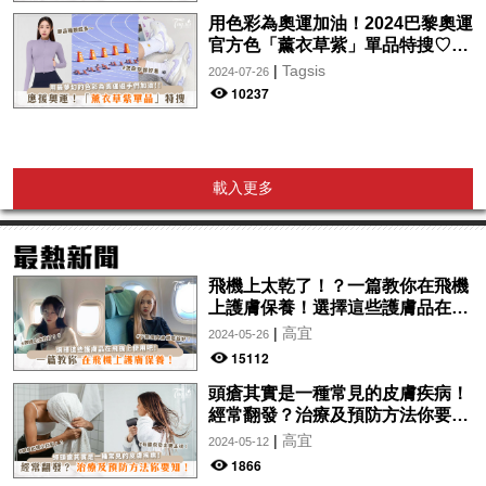
用色彩為奧運加油！2024巴黎奧運
官方色「薰衣草紫」單品特搜♡讓
你從頭到腳、隨時充滿奧運氛圍～
|
Tagsis
2024-07-26
10237
載入更多
飛機上太乾了！？一篇教你在飛機
上護膚保養！選擇這些護膚品在飛
機上使用吧！
|
高宜
2024-05-26
15112
頭瘡其實是一種常見的皮膚疾病！
經常翻發？治療及預防方法你要
知！
|
高宜
2024-05-12
1866