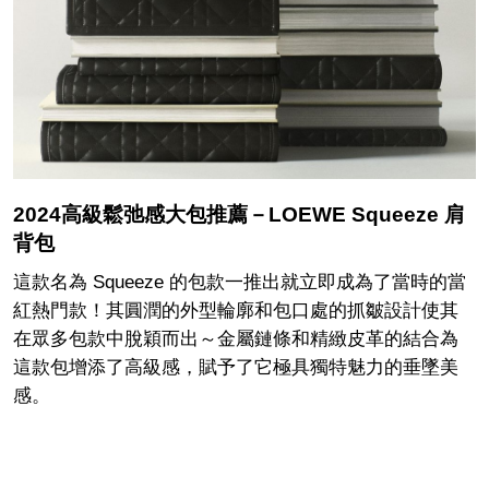
2024高級鬆弛感大包推薦－LOEWE Squeeze 肩
背包
這款名為 Squeeze 的包款一推出就立即成為了當時的當
紅熱門款！其圓潤的外型輪廓和包口處的抓皺設計使其
在眾多包款中脫穎而出～金屬鏈條和精緻皮革的結合為
這款包增添了高級感，賦予了它極具獨特魅力的垂墜美
感。