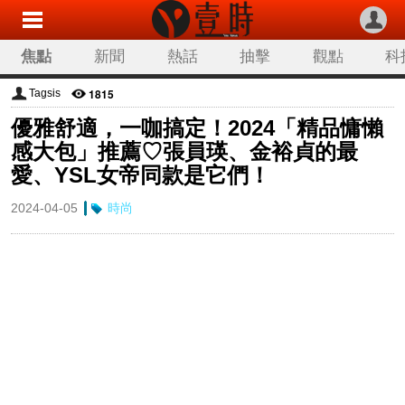
焦點
新聞
熱話
抽擊
觀點
科
1815
Tagsis
優雅舒適，一咖搞定！2024「精品慵懶
感大包」推薦♡張員瑛、金裕貞的最
愛、YSL女帝同款是它們！
2024-04-05
時尚