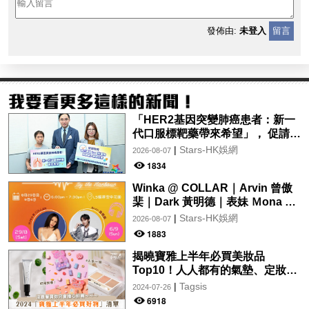
發佈由:
未登入
留言
「HER2基因突變肺癌患者：新一
代口服標靶藥帶來希望」， 促請政
府加快納入藥物名冊，助患者及早
|
Stars-HK娛網
2026-08-07
受惠
1834
Winka @ COLLAR｜Arvin 曾傲
棐｜Dark 黃明德｜表妹 Ｍona 8
月29日起登陸L5維港空中花園 |
|
Stars-HK娛網
2026-08-07
wwwtc mall 首度呈獻「Music
1883
Wave By The Harbo
揭曉寶雅上半年必買美妝品
Top10！人人都有的氣墊、定妝噴
霧、保養品～幫你找到最值得入手
|
Tagsis
2024-07-26
的好物♡
6918