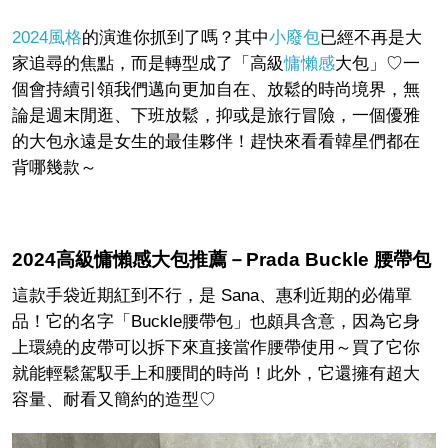
2024風格
的演進你抓到了嗎？其中
小廢包
已經不再是大
家追尋的焦點，而是轉型成了「高級
慵懶感
大包」♡一
個會持續引領我們邁向更加自在、放鬆的時尚境界，無
論是週末閒逛、下班放鬆，抑或是旅行冒險，一個優雅
的大包永遠是女生的最佳夥伴！趕快來看看韓星們都在
背哪幾款～
2024高級慵懶感大包推薦－Prada Buckle 腰帶包
這款手袋近期紅到不行，是 Sana、惠利近期的必備單
品！它的名字「Buckle腰帶包」也頗具含意，因為它身
上環繞的皮帶可以拆下來直接當作腰帶使用～買了它你
就能輕鬆駕馭手上和腰間的時尚！此外，它還擁有超大
容量、耐看又簡約的造型♡