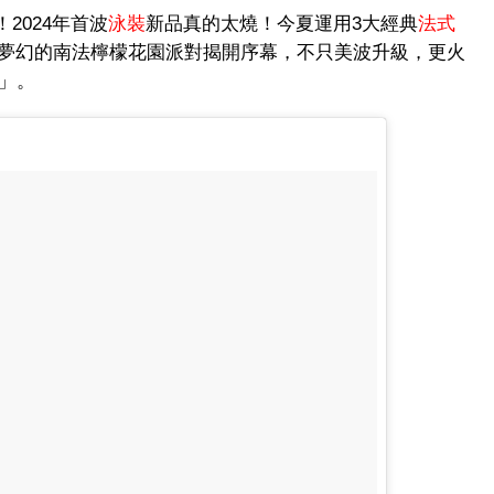
2024年首波
泳裝
新品真的太燒！今夏運用3大經典
法式
夢幻的南法檸檬花園派對揭開序幕，不只美波升級，更火
對」。