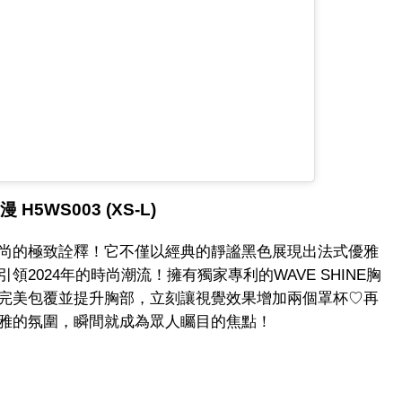
 H5WS003 (XS-L)
尚的極致詮釋！它不僅以經典的靜謐黑色展現出法式優雅
2024年的時尚潮流！擁有獨家專利的WAVE SHINE胸
完美包覆並提升胸部，立刻讓視覺效果增加兩個罩杯♡再
雅的氛圍，瞬間就成為眾人矚目的焦點！