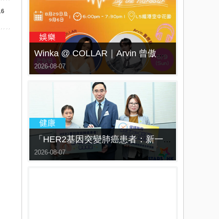
16
Winka @ COLLAR｜Arvin 曾傲棐｜Dark 黃明德｜表妹 Ｍona 8月29日起登陸L5維港空中花園 | wwwtc mall 首度呈獻「Music Wave By The Harbo
2026-08-07
「HER2基因突變肺癌患者：新一代口服標靶藥帶來希望」， 促請政府加快納入藥物名冊，助患者及早受惠
2026-08-07