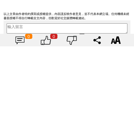
以上文章由作者特約撰寫或授權提供，內容謹反映作者意見，並不代表本網立場。任何機構未經
書面授權不得自行轉載全文內容，但歡迎於社交媒體轉載連結。
0
0
發佈由:
未登入
留言
揭曉寶雅上半年必買美妝品
Top10！人人都有的氣墊、定妝噴
霧、保養品～幫你找到最值得入手
|
Tagsis
2024-07-26
的好物♡
6916
用色彩為奧運加油！2024巴黎奧運
官方色「薰衣草紫」單品特搜♡讓
你從頭到腳、隨時充滿奧運氛圍～
|
Tagsis
2024-07-26
10237