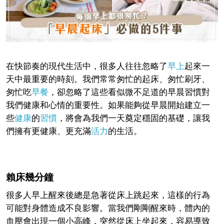
在快節奏的現代生活中，很多人往往忽略了
早上
起來一
天中最重要的時刻。我們常常匆忙的起床、匆忙刷牙、
匆忙吃
早餐
，卻忽略了這些看似微不足道的早晨習慣對
我們健康和心情的重要性。如果能夠從早晨開始建立一
些
健康
的
習慣
，將會為我們一天奠定穩固的基礎，讓我
們擁有更健康、更充滿
活力
的生活。
賴床幾分鐘
很多人早上醒來後總是急著從床上跳起來，這樣的行為
可能對身體造成不良影響。當我們剛剛醒來時，體內的
血壓會出現一個小高峰，突然從床上坐起來，容易導致