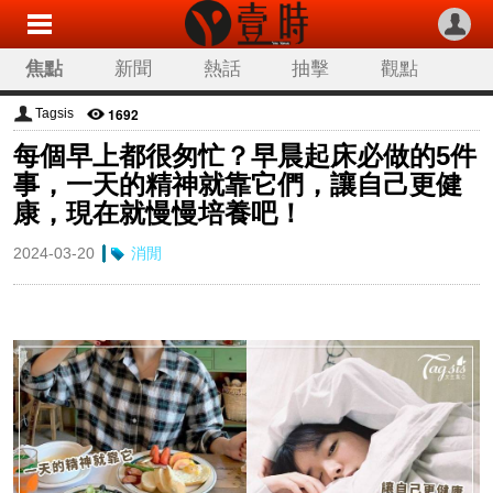
焦點
新聞
熱話
抽擊
觀點
科技
生活
旅遊
流行
娛樂
1692
Tagsis
每個早上都很匆忙？早晨起床必做的5件
讀者來稿
專欄分類
事，一天的精神就靠它們，讓自己更健
康，現在就慢慢培養吧！
2024-03-20
消閒