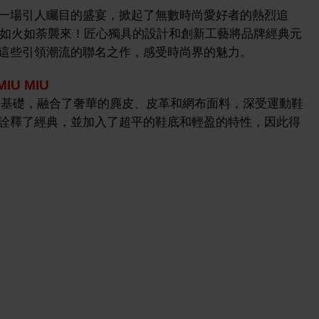
一場引人矚目的盛宴，掀起了無數時尚愛好者的熱烈追
如火如荼襲來！匠心獨具的設計和創新工藝將品牌經典元
這些引領潮流的聯名之作，感受時尚界的魅力。
IU MIU
30 跑鞋為基礎，融合了奢華的麂皮、皮革和網布面料，深受運動鞋
詮釋了經典，並加入了超平的鞋底和輕盈的特性，因此得