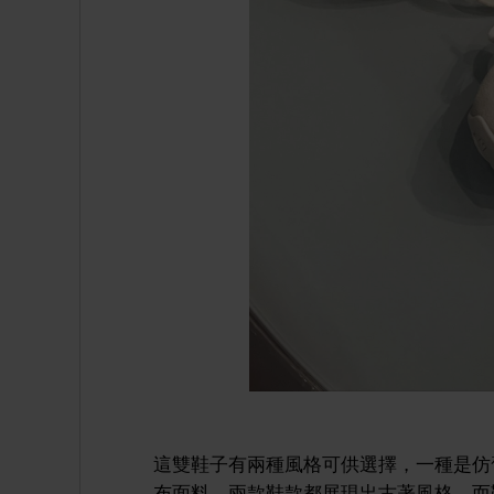
這雙鞋子有兩種風格可供選擇，一種是仿
布面料。兩款鞋款都展現出古著風格，而