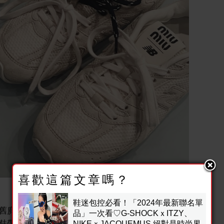
喜歡這篇文章嗎？
鞋迷包控必看！「2024年最新聯名單
舊麂皮的自然暖色調；另一種是經典的黑白天然麂皮與網
品」一次看♡G-SHOCKｘITZY、
鞋帶可以根據喜好選配皮革或織繩等不同材質～讓每位穿
NIKEｘJACQUEMUS 絕對是時尚界