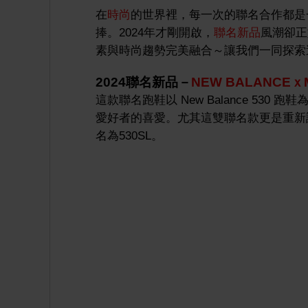
在
時尚
的世界裡，每一次的聯名合作都是
捧。
2024年才剛開啟，
聯名新品
風潮卻正
素與時尚趨勢完美融合～讓我們一同探索
2024聯名新品－
NEW BALANCEｘM
這款聯名跑鞋以 New Balance 5
愛好者的喜愛。尤其這雙聯名款更是重新
名為530SL。