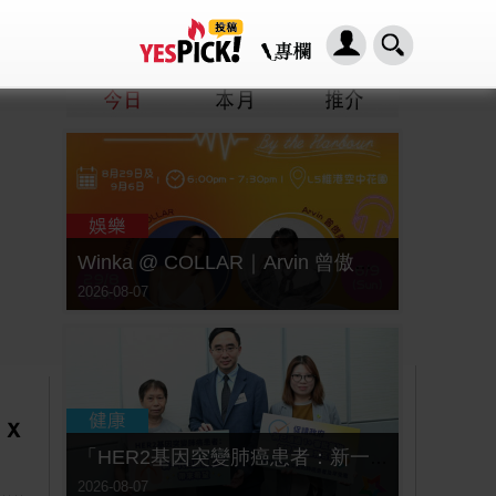
Winka @ COLLAR｜Arvin 曾傲棐｜Dark 黃明德｜表妹 Ｍona 8月29日起登陸L5維港空中花園 | wwwtc mall 首度呈獻「Music Wave By The Harbo
2026-08-07
Eｘ
「HER2基因突變肺癌患者：新一代口服標靶藥帶來希望」， 促請政府加快納入藥物名冊，助患者及早受惠
2026-08-07