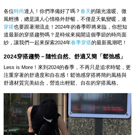
各位
時尚
達人！你們準備好了嗎？
春天
的陽光溫暖、微
風輕拂，總是讓人心情格外舒暢，不僅是天氣變暖，連
穿搭
也要跟著潮流走！2024年的春季即將來臨，你想知
道最新的穿搭趨勢嗎？是時候來揭開這個季節的時尚面
紗，讓我們一起來探索2024年
春季穿搭
的最新風潮吧！
2024穿搭趨勢－隨性自然、舒適又簡「鬆弛感」
Less is More！來到2024的春季，不再只是追求時髦，更
注重穿著的舒適度和自在感！鬆弛感穿搭將簡約風格與
舒適材質完美結合，營造出輕鬆、自在的穿搭風格。