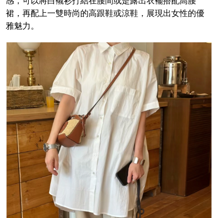
感，可以將白襯衫打結在腰間或是露出衣襬搭配高腰
裙，再配上一雙時尚的高跟鞋或涼鞋，展現出女性的優
雅魅力。