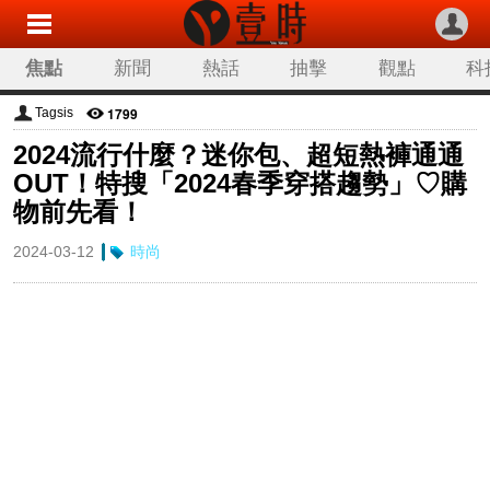
焦點
新聞
熱話
抽擊
觀點
科
1799
Tagsis
2024流行什麼？迷你包、超短熱褲通通
OUT！特搜「2024春季穿搭趨勢」♡購
物前先看！
2024-03-12
時尚