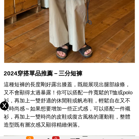
2024穿搭單品推薦－三分短褲
這種短褲的長度剛好露出膝蓋，既能展現出腿部線條，
又不會顯得太過暴露！你可以搭配一件寬鬆的T恤或polo
衫，再加上一雙舒適的休閒鞋或帆布鞋，輕鬆自在又不
失時尚感～如果想要增加一些正式感，可以搭配一件襯
衫，再加上一雙時尚的皮鞋或復古風格的運動鞋，整體
造型既有層次感又顯得精緻俐落。